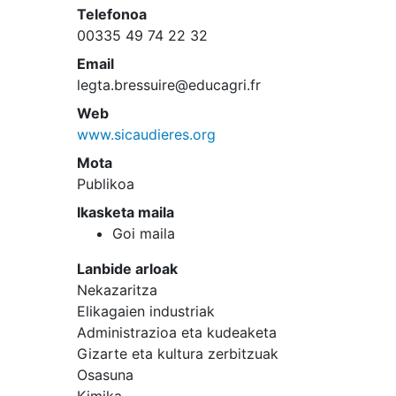
Telefonoa
00335 49 74 22 32
Email
legta.bressuire@educagri.fr
Web
www.sicaudieres.org
Mota
Publikoa
Ikasketa maila
Goi maila
Lanbide arloak
Nekazaritza
Elikagaien industriak
Administrazioa eta kudeaketa
Gizarte eta kultura zerbitzuak
Osasuna