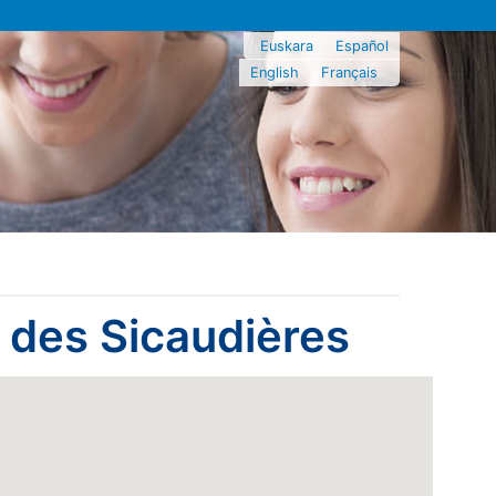
Euskara
Español
English
Français
 des Sicaudières