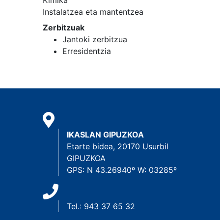
Kimika
Instalatzea eta mantentzea
Zerbitzuak
Jantoki zerbitzua
Erresidentzia
IKASLAN GIPUZKOA
Etarte bidea, 20170 Usurbil
GIPUZKOA
GPS: N 43.26940º W: 03285º
Tel.: 943 37 65 32