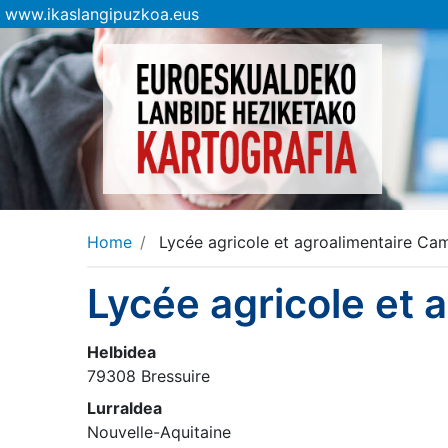
www.ikaslangipuzkoa.eus
Home
Lycée agricole et agroalimentaire Ca
Lycée agricole et
Helbidea
79308 Bressuire
Lurraldea
Nouvelle-Aquitaine