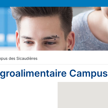
mpus des Sicaudières
 agroalimentaire Campus