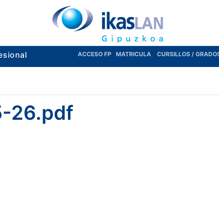
esional
ACCESO FP
MATRICULA
CURSILLOS / GRADO
-26.pdf