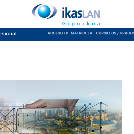
esional
ACCESO FP
MATRICULA
CURSILLOS / GRADO