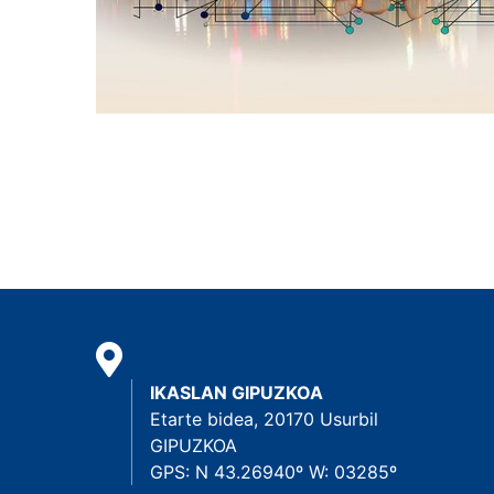
IKASLAN GIPUZKOA
Etarte bidea, 20170 Usurbil
GIPUZKOA
GPS: N 43.26940º W: 03285º