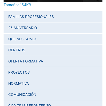
Haga clic aquí para ver la imagen a tamaño completo…
Tamaño: 154KB
FAMILIAS PROFESIONALES
25 ANIVERSARIO
QUIÉNES SOMOS
CENTROS
OFERTA FORMATIVA
PROYECTOS
NORMATIVA
COMUNICACIÓN
COP TRANSFRONTERIZO