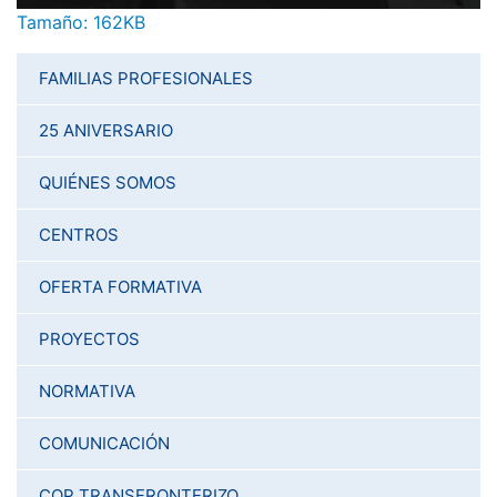
Haga clic aquí para ver la imagen a tamaño completo…
Tamaño: 162KB
FAMILIAS PROFESIONALES
25 ANIVERSARIO
QUIÉNES SOMOS
CENTROS
OFERTA FORMATIVA
PROYECTOS
NORMATIVA
COMUNICACIÓN
COP TRANSFRONTERIZO