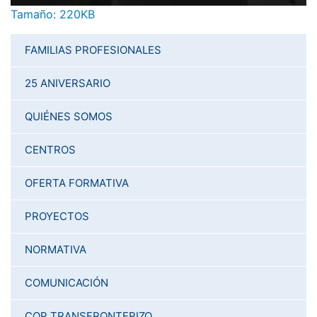
Haga clic aquí para ver la imagen a tamaño completo…
Tamaño: 220KB
FAMILIAS PROFESIONALES
25 ANIVERSARIO
QUIÉNES SOMOS
CENTROS
OFERTA FORMATIVA
PROYECTOS
NORMATIVA
COMUNICACIÓN
COP TRANSFRONTERIZO