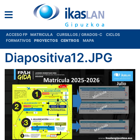
ACCESO FP
MATRICULA
CURSILLOS / GRADOS-C
CICLOS
FORMATIVOS
PROYECTOS
CENTROS
MAPA
Diapositiva12.JPG