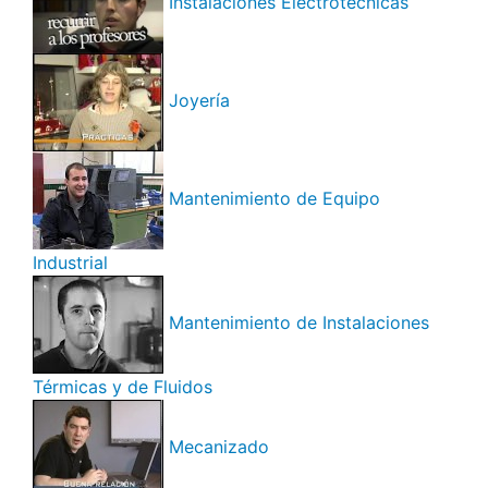
Instalaciones Electrotécnicas
Joyería
Mantenimiento de Equipo
Industrial
Mantenimiento de Instalaciones
Térmicas y de Fluidos
Mecanizado