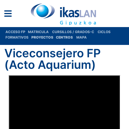
ACCESO FP
MATRICULA
CURSILLOS / GRADOS-C
CICLOS
FORMATIVOS
PROYECTOS
CENTROS
MAPA
Viceconsejero FP
(Acto Aquarium)