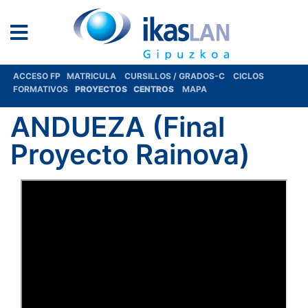
ACCESO FP
MATRICULA
CURSILLOS / GRADOS-C
CICLOS
FORMATIVOS
PROYECTOS
CENTROS
MAPA
ANDUEZA (Final
Proyecto Rainova)