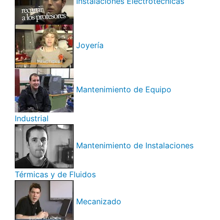
Instalaciones Electrotécnicas
Joyería
Mantenimiento de Equipo
Industrial
Mantenimiento de Instalaciones
Térmicas y de Fluidos
Mecanizado