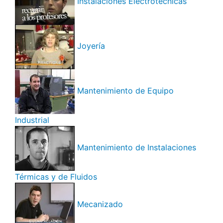
Instalaciones Electrotécnicas
Joyería
Mantenimiento de Equipo
Industrial
Mantenimiento de Instalaciones
Térmicas y de Fluidos
Mecanizado