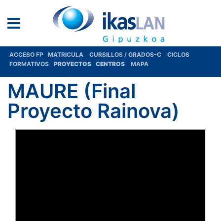
ACCESO FP
MATRICULA
CURSILLOS / GRADOS-C
CICLOS
FORMATIVOS
PROYECTOS
CENTROS
MAPA
MAURE (Final
Proyecto Rainova)