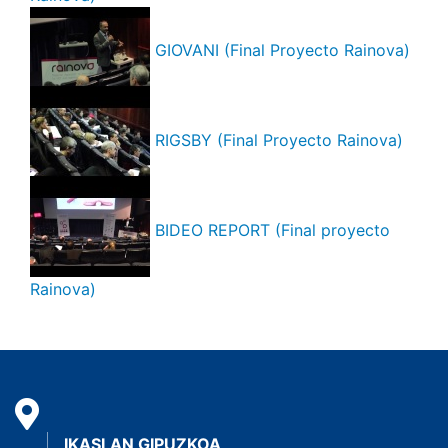
GIOVANI (Final Proyecto Rainova)
RIGSBY (Final Proyecto Rainova)
BIDEO REPORT (Final proyecto
Rainova)
IKASLAN GIPUZKOA