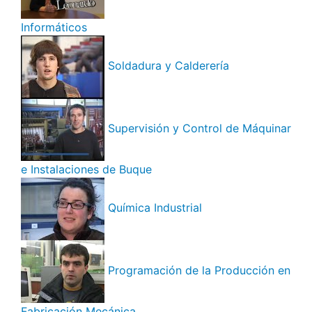
Informáticos
Soldadura y Calderería
Supervisión y Control de Máquinar
e Instalaciones de Buque
Química Industrial
Programación de la Producción en
Fabricación Mecánica