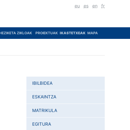
eu
es
en
fr
HEZIKETA ZIKLOAK
PROIEKTUAK
IKASTETXEAK
MAPA
IBILBIDEA
ESKAINTZA
MATRIKULA
EGITURA