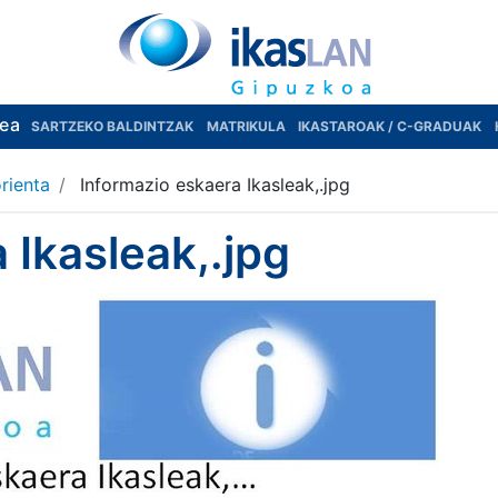
rea
SARTZEKO BALDINTZAK
MATRIKULA
IKASTAROAK / C-GRADUAK
rienta
Informazio eskaera Ikasleak,.jpg
 Ikasleak,.jpg