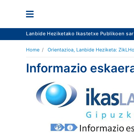
Lanbide Heziketako Ikastetxe Publikoen sa
Home
Orientazioa, Lanbide Heziketa: ZikLHo
Informazio eskaera