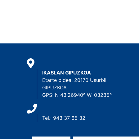
IKASLAN GIPUZKOA
Etarte bidea, 20170 Usurbil
GIPUZKOA
GPS: N 43.26940º W: 03285º
Tel.: 943 37 65 32