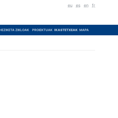
eu
es
en
fr
HEZIKETA ZIKLOAK
PROIEKTUAK
IKASTETXEAK
MAPA