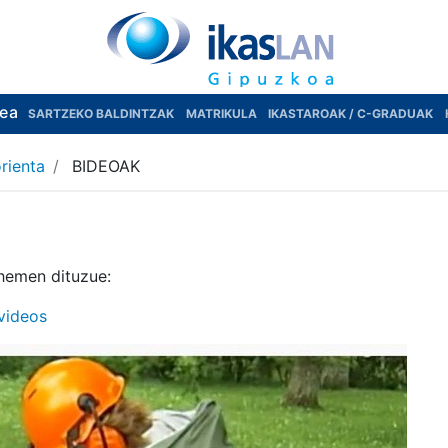
rea
SARTZEKO BALDINTZAK
MATRIKULA
IKASTAROAK / C-GRADUAK
rienta
BIDEOAK
hemen dituzue:
videos