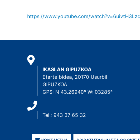
https://www.youtube.com/watch?v=6uivtH3Lz
IKASLAN GIPUZKOA
Etarte bidea, 20170 Usurbil
GIPUZKOA
GPS: N 43.26940º W: 03285º
Tel.: 943 37 65 32