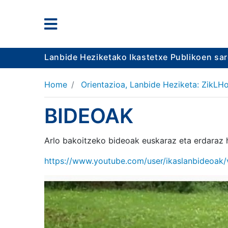
Lanbide Heziketako Ikastetxe Publikoen sa
Home
Orientazioa, Lanbide Heziketa: ZikLHo
BIDEOAK
Arlo bakoitzeko bideoak euskaraz eta erdaraz 
https://www.youtube.com/user/ikaslanbideoak/