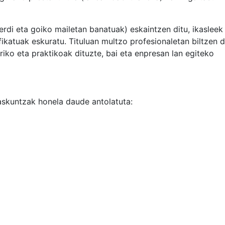
 erdi eta goiko mailetan banatuak) eskaintzen ditu, ikasleek
fikatuak eskuratu. Tituluan multzo profesionaletan biltzen d
riko eta praktikoak dituzte, bai eta enpresan lan egiteko
skuntzak honela daude antolatuta: