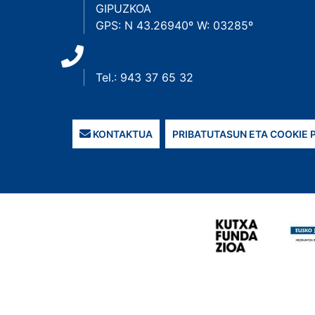
GIPUZKOA
GPS: N 43.26940º W: 03285º
Tel.: 943 37 65 32
KONTAKTUA
PRIBATUTASUN ETA COOKIE 