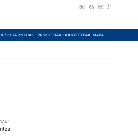
eu
es
en
fr
HEZIKETA ZIKLOAK
PROIEKTUAK
IKASTETXEAK
MAPA
gaur
untza