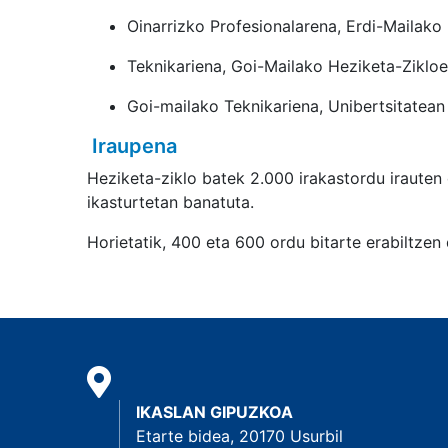
Oinarrizko Profesionalarena, Erdi-Mailako
Teknikariena, Goi-Mailako Heziketa-Ziklo
Goi-mailako Teknikariena, Unibertsitatean
Iraupena
Heziketa-ziklo batek 2.000 irakastordu irauten 
ikasturtetan banatuta.
Horietatik, 400 eta 600 ordu bitarte erabiltzen 
IKASLAN GIPUZKOA
Etarte bidea, 20170 Usurbil