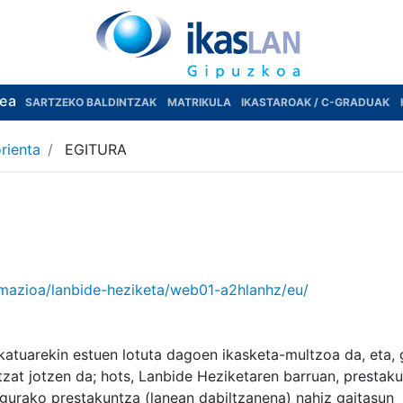
rea
SARTZEKO BALDINTZAK
MATRIKULA
IKASTAROAK / C-GRADUAK
rienta
EGITURA
rmazioa/lanbide-heziketa/web01-a2hlanhz/eu/
atuarekin estuen lotuta dagoen ikasketa-multzoa da, eta, 
tzat jotzen da; hots, Lanbide Heziketaren barruan, prestak
gurako prestakuntza (lanean dabiltzanena) nahiz gaitasun