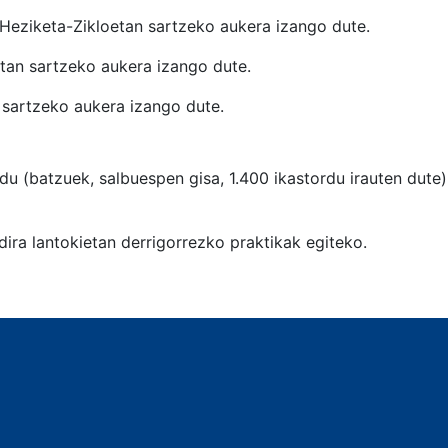
 Heziketa-Zikloetan sartzeko aukera izango dute.
etan sartzeko aukera izango dute.
 sartzeko aukera izango dute.
du (batzuek, salbuespen gisa, 1.400 ikastordu irauten dute),
dira lantokietan derrigorrezko praktikak egiteko.