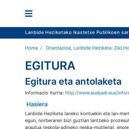
Lanbide Heziketako Ikastetxe Publikoen sa
Home
Orientazioa, Lanbide Heziketa: ZikLHo
EGITURA
Egitura eta antolaketa
Informazio Iturria:
http://www.euskadi.eus/info
Hasiera
Lanbide Heziketa laneko kontuekin eta lan-merk
egun, norberaren bizi guztian lantzeko prozesu
arautua (eskola-adineko neska-mutilena), enple