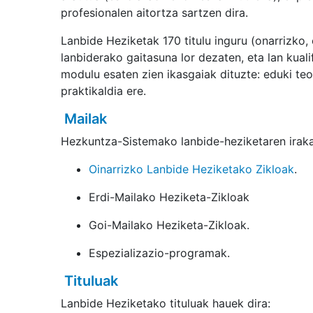
profesionalen aitortza sartzen dira.
Lanbide Heziketak 170 titulu inguru (onarrizko,
lanbiderako gaitasuna lor dezaten, eta lan kuali
modulu esaten zien ikasgaiak dituzte: eduki teo
praktikaldia ere.
Mailak
Hezkuntza-Sistemako lanbide-heziketaren iraka
Oinarrizko Lanbide Heziketako Zikloak
.
Erdi-Mailako Heziketa-Zikloak
Goi-Mailako Heziketa-Zikloak.
Espezializazio-programak.
Tituluak
Lanbide Heziketako tituluak hauek dira: