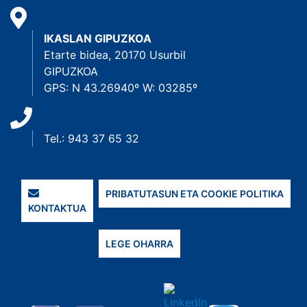
IKASLAN GIPUZKOA
Etarte bidea, 20170 Usurbil
GIPUZKOA
GPS: N 43.26940º W: 03285º
Tel.: 943 37 65 32
PRIBATUTASUN ETA COOKIE POLITIKA
KONTAKTUA
LEGE OHARRA