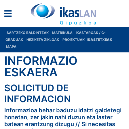
SARTZEKO BALDINTZAK
MATRIKULA
IKASTAROAK / C-
GRADUAK
HEZIKETA ZIKLOAK
PROIEKTUAK
IKASTETXEAK
MAPA
INFORMAZIO
ESKAERA
SOLICITUD DE
INFORMACION
Informazioa behar baduzu idatzi galdetegi
honetan, zer jakin nahi duzun eta laster
batean erantzung dizugu // Si necesitas