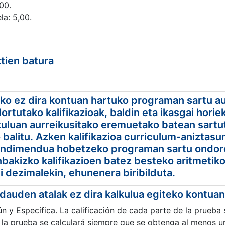
00.
la: 5,00.
ztien batura
eko ez dira kontuan hartuko programan sartu au
lortutako kalifikazioak, baldin eta ikasgai hori
kuluan aurreikusitako eremuetako batean sart
 balitu. Azken kalifikazioa curriculum-aniztasu
rendimendua hobetzeko programan sartu ondore
bakizko kalifikazioen batez besteko aritmetiko
i dezimalekin, ehunenera biribilduta.
 dauden atalak ez dira kalkulua egiteko kontua
n y Específica. La calificación de cada parte de la prueba
de la prueba se calculará siempre que se obtenga al menos 