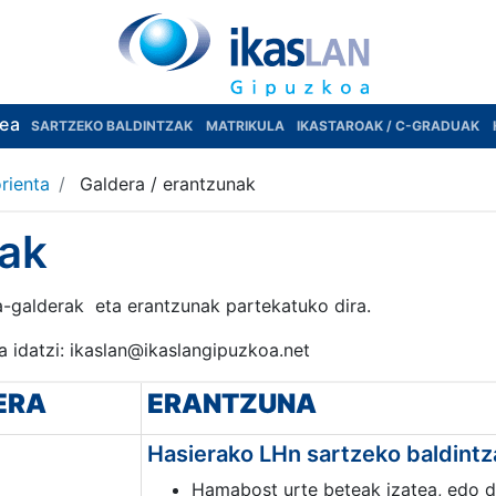
rea
SARTZEKO BALDINTZAK
MATRIKULA
IKASTAROAK / C-GRADUAK
rienta
Galdera / erantzunak
nak
ka-galderak eta erantzunak partekatuko dira.
 idatzi: ikaslan@ikaslangipuzkoa.net
ERA
ERANTZUNA
Hasierako LHn sartzeko baldintz
Hamabost urte beteak izatea, edo d