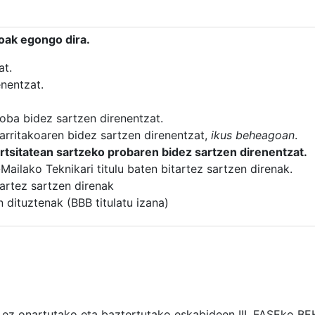
koak egongo dira.
at.
enentzat.
oba bidez sartzen direnentzat.
rritakoaren bidez sartzen direnentzat,
ikus beheagoan
.
rtsitatean sartzeko probaren bidez sartzen direnentzat.
ailako Teknikari titulu baten bitartez sartzen direnak.
tartez sartzen direnak
 dituztenak (BBB titulatu izana)
ez onartutako eta baztertutako eskabideen III. FASEko B