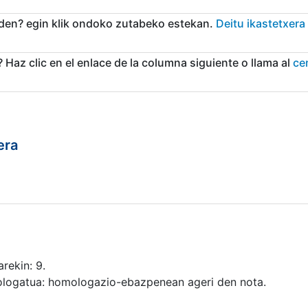
den? egin klik ondoko zutabeko estekan.
Deitu ikastetxera
Haz clic en el enlace de la columna siguiente o llama al
cen
era
rekin: 9.
ologatua: homologazio-ebazpenean ageri den nota.