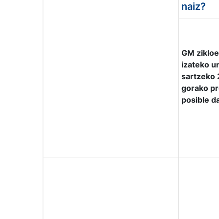
naiz?
GM zikloe
izateko u
sartzeko 
gorako pr
posible d