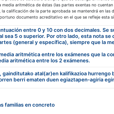
a media aritmética de éstas (las partes exentas no cuentan 
la calificación de la parte aprobada se mantendrá en las d
oportuno documento acreditativo en el que se refleje esta si
ntuación entre 0 y 10 con dos decimales. Se s
al sea 5 o superior. Por otro lado, esta nota se 
artes (general y específica), siempre que la m
a media aritmética entre los exámenes que la c
media aritmética entre los 2 exámenes.
gainditutako atal(ar)en kalifikazioa hurrengo 
horren berri ematen duen egiaztapen-agiria egi
s familias en concreto