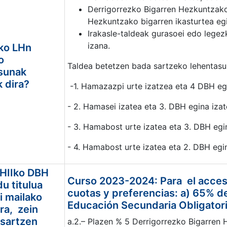
Derrigorrezko Bigarren Hezkuntzako 
Hezkuntzako bigarren ikasturtea egi
Irakasle-taldeak gurasoei edo legez
izana.
ko LHn
o
Taldea betetzen bada sartzeko lehentasu
sunak
k dira?
-1. Hamazazpi urte izatzea eta 4 DBH eg
- 2. Hamasei izatea eta 3. DBH egina iza
- 3. Hamabost urte izatea eta 3. DBH egi
- 4. Hamabost urte izatea eta 2. DBH egi
HIIko DBH
Curso 2023-2024: Para el acces
u titulua
cuotas y preferencias: a) 65% de
i mailako
Educación Secundaria Obligatori
ra, zein
 sartzen
a.2.– Plazen % 5 Derrigorrezko Bigarren