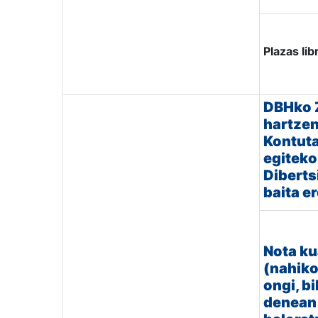
Plazas lib
DBHko 
hartzen
Kontut
egiteko
Diberts
baita er
Nota ku
(nahiko
ongi, bi
denean