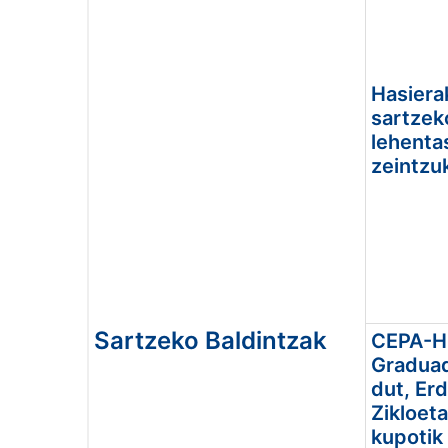
Hasiera
sartzek
lehenta
zeintzu
Sartzeko Baldintzak
CEPA-H
Graduad
dut, Erd
Zikloeta
kupotik