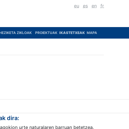
eu
es
en
fr
HEZIKETA ZIKLOAK
PROIEKTUAK
IKASTETXEAK
MAPA
ak dira:
agokion urte naturalaren barruan betetzea.