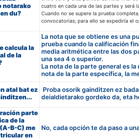
o notarako
cuatro en cada una de las partes y será l
zen du?
Cuando no se supere la prueba completa, 
convocatorias; para ello se expediría el 
La nota que se obtiene es una pu
prueba cuando la calificación fin
 calcula la
media aritmética entre las dos p
al de la
una sea 4 o superior.
?
La nota de la parte general es l
nota de la parte específica, la 
n atal bat ez
Proba osorik gainditzen ez bada, 
inditzen...
deialdietarako gordeko da, eta 
ración parte
ica de la
 (A-B-C) me
No, cada opción te da paso a una
tricular en