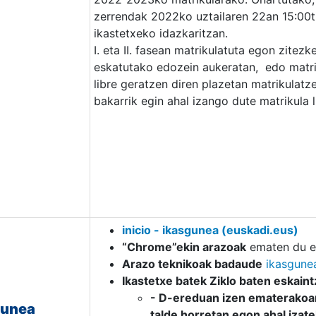
zerrendak 2022ko uztailaren 22an 15:00ti
ikastetxeko idazkaritzan.
I. eta II. fasean matrikulatuta egon zite
eskatutako edozein aukeratan, edo matri
libre geratzen diren plazetan matrikulatz
bakarrik egin ahal izango dute matrikula 
inicio - ikasgunea (euskadi.eus)
“Chrome”ekin arazoak
ematen du et
Arazo teknikoak badaude
ikasgune
Ikastetxe batek Ziklo baten eskain
- D-ereduan izen ematerakoa
unea
talde horretan egon ahal izate