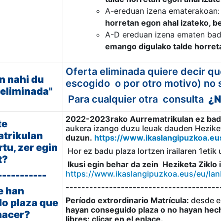
A-ereduan izena ematerakoan
horretan egon ahal izateko, be
A-D ereduan izena ematen bad
emango digulako talde horreta
Oferta eliminada quiere decir qu
n nahi du
escogido o por otro motivo) no se
 eliminada"
Para cualquier otra consulta
¿N
2022-2023rako Aurrematrikulan ez baduz
te
aukera izango duzu leuak dauden Heziket
trikulan
duzun.
https://www.ikaslangipuzkoa.eu
rtu, zer egin
Hor ez badu plaza lortzen irailaren 1etik
t?
Ikusi egin behar da zein Heziketa Ziklo
https://www.ikaslangipuzkoa.eus/eu/lan
-----------
---------------------------------------
e han
Período extrordinario Matrícula:
desde el
o plaza que
hayan conseguido plaza o no hayan hech
hacer?
libres: clicar en el enlace.