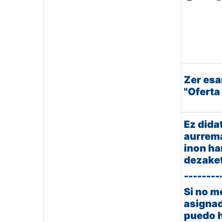
Zer esa
"Oferta
Ez dida
aurrema
inon ha
dezake
--------
Si no m
asignad
puedo 