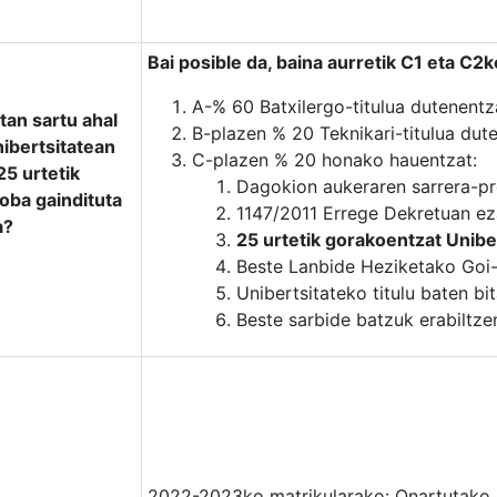
Bai posible da, baina aurretik C1 eta C2
A-% 60 Batxilergo-titulua dutenentz
tan sartu ahal
B-plazen % 20 Teknikari-titulua dut
nibertsitatean
C-plazen % 20 honako hauentzat:
25 urtetik
Dagokion aukeraren sarrera-pr
oba gaindituta
1147/2011 Errege Dekretuan eza
a?
25 urtetik gorakoentzat Unibe
Beste Lanbide Heziketako Goi-M
Unibertsitateko titulu baten bi
Beste sarbide batzuk erabiltzen
2022-2023ko matrikularako: Onartutako, 