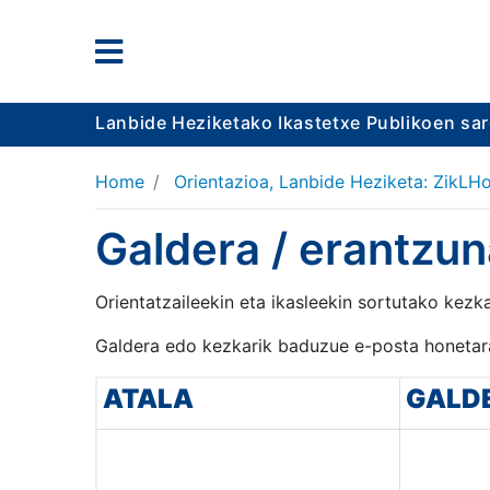
Lanbide Heziketako Ikastetxe Publikoen sa
Home
Orientazioa, Lanbide Heziketa: ZikLHo
Galdera / erantzu
Orientatzaileekin eta ikasleekin sortutako kez
Galdera edo kezkarik baduzue e-posta honetara
ATALA
GALD