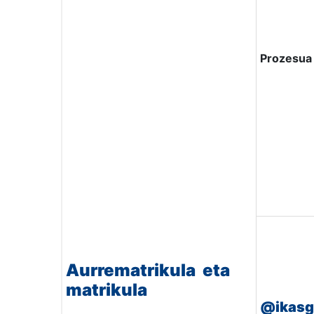
Prozesua
Aurrematrikula eta
matrikula
@ikasg