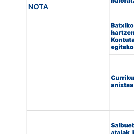
balorat
NOTA
Batxiko
hartzen
Kontut
egiteko
Currik
anizta
Salbuet
atalak,