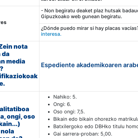
- Non begiratu deaket plaz hutsak badau
Gipuzkoako web gunean begiratu.
res
¿Dónde puedo mirar si hay placas vacías? 
interesa.
Zein nota
 da
an media
Espediente akademikoaren arab
?
ifikaziokoak
e.
Nahiko: 5.
Ongi: 6.
alitatiboa
Oso ongi: 7,5.
a, ongi, oso
Bikain edo bikain ohorezko matrikula
kain...)
Batxilergoko edo DBHko titulu hom
 nola
Gai sarrera-proban: 5,00.