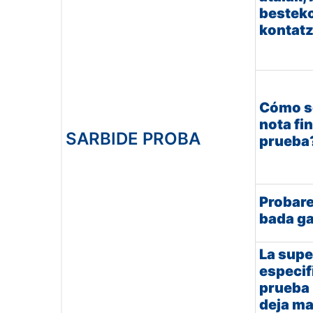
bestek
kontat
Cómo se
nota fin
SARBIDE PROBA
prueba
Probare
bada ga
La supe
especif
prueba
deja ma