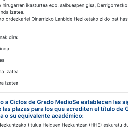
hirugarren ikasturtea edo, salbuespen gisa, Derrigorrezko
nda izatea.
ko ordezkariei Oinarrizko Lanbide Heziketako ziklo bat ha
nak dira:
inda
tea
na izatea
na izatea
o a Ciclos de Grado MedioSe establecen las si
 las plazas para los que acrediten el título de
a o su equivalente académico:
 Hezkuntzako titulua Helduen Hezkuntzan (HHE) eskuratu du