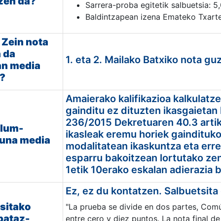
zen da?
Sarrera-proba egitetik salbuetsia: 5,
Baldintzapean izena Emateko Txarte
 Zein nota
 da
1. eta 2. Mailako Batxiko nota gu
an media
?
Amaierako kalifikazioa kalkulatz
gainditu ez dituzten ikasgaietan 
236/2015 Dekretuaren 40.3 arti
ulum-
ikasleak eremu horiek gaindituko
suna media
modalitatean ikaskuntza eta er
esparru bakoitzean lortutako zen
1etik 10erako eskalan adierazia b
Ez, ez du kontatzen. S
albuetsita
sitako
"La prueba se divide en dos partes, Comú
 bataz-
entre cero y diez puntos. La nota final 