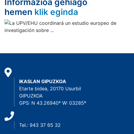
Informazioa gehiago
hemen
klik eginda
IKASLAN GIPUZKOA
Etarte bidea, 20170 Usurbil
GIPUZKOA
GPS: N 43.26940º W: 03285º
Tel.: 943 37 65 32