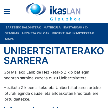
SARTZEKO BALDINTZAK
MATRIKULA
IKASTAROAK / C-
GRADUAK
HEZIKETA ZIKLOAK
PROIEKTUAK
IKASTETXEAK
MAPA
UNIBERTSITATERAKO
SARRERA
Goi Mailako Lanbide Heziketako Ziklo bat egin
ondoren sarbide zuzena duzu Unibertsitatera.
Heziketa Zikloen arteko eta Unibertsitatearen arteko
loturak eginda daude, eta arloaskotan kredituak ere
lortu daitezke.