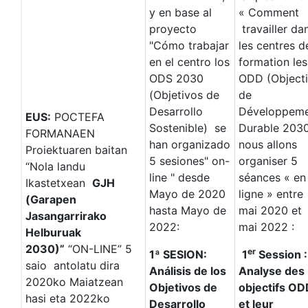
y en base al
« Comment
proyecto
travailler da
"Cómo trabajar
les centres d
en el centro los
formation les
ODS 2030
ODD (Objecti
(Objetivos de
de
Desarrollo
Développem
EUS:
POCTEFA
Sostenible) se
Durable 2030
FORMANAEN
han organizado
nous allons
Proiektuaren baitan
5 sesiones" on-
organiser 5
“Nola landu
line " desde
séances « en
Ikastetxean
GJH
Mayo de 2020
ligne » entre
(Garapen
hasta Mayo de
mai 2020 et
Jasangarrirako
2022:
mai 2022 :
Helburuak
2030)”
“ON-LINE” 5
er
1ª SESION:
1
Session :
saio antolatu dira
Análisis de los
Analyse des
2020ko Maiatzean
Objetivos de
objectifs OD
hasi eta 2022ko
Desarrollo
et leur