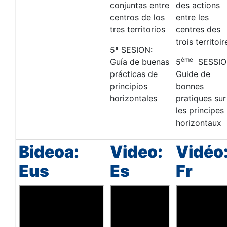
conjuntas entre
des actions
centros de los
entre les
tres territorios
centres des
trois territoir
5ª SESION:
ème
Guía de buenas
5
SESSIO
prácticas de
Guide de
principios
bonnes
horizontales
pratiques sur
les principes
horizontaux
Bideoa:
Video:
Vidéo
Eus
Es
Fr