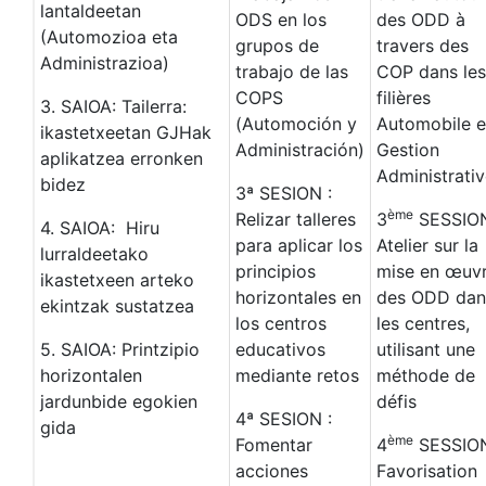
lantaldeetan
ODS en los
des ODD à
(Automozioa eta
grupos de
travers des
Administrazioa)
trabajo de las
COP dans les
COPS
filières
3. SAIOA: Tailerra:
(Automoción y
Automobile e
ikastetxeetan GJHak
Administración)
Gestion
aplikatzea erronken
Administrativ
bidez
3ª SESION :
ème
Relizar talleres
3
SESSIO
4. SAIOA: Hiru
para aplicar los
Atelier sur la
lurraldeetako
principios
mise en œuv
ikastetxeen arteko
horizontales en
des ODD dan
ekintzak sustatzea
los centros
les centres,
5. SAIOA: Printzipio
educativos
utilisant une
horizontalen
mediante retos
méthode de
jardunbide egokien
défis
4ª SESION :
gida
ème
Fomentar
4
SESSION
acciones
Favorisation