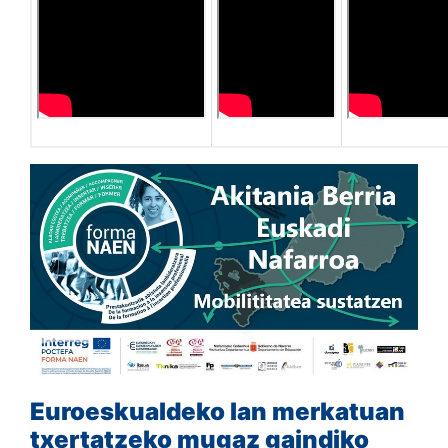
Euroeskualdeko lan merkatuan
txertatzeko mugaz gaindiko