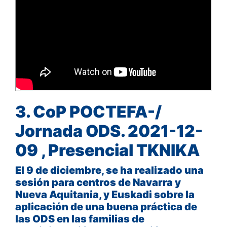
3. CoP POCTEFA-/
Jornada ODS. 2021-12-
09 , Presencial TKNIKA
El 9 de diciembre, se ha realizado una
sesión para centros de Navarra y
Nueva Aquitania, y Euskadi sobre la
aplicación de una buena práctica de
las ODS en las familias de