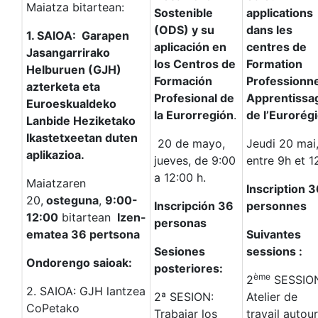
Maiatza bitartean:
Sostenible
applications
(ODS) y su
dans les
1. SAIOA: Garapen
aplicación en
centres de
Jasangarrirako
los Centros de
Formation
Helburuen (GJH)
Formación
Professionne
azterketa eta
Profesional de
Apprentissa
Euroeskualdeko
la Eurorregión
.
de l’Eurorég
Lanbide Heziketako
Ikastetxeetan duten
20 de mayo,
Jeudi 20 mai
aplikazioa.
jueves, de 9:00
entre 9h et 1
a 12:00 h.
Maiatzaren
Inscription 
20,
osteguna
,
9:00-
Inscripción 36
personnes
12:00
bitartean
Izen-
personas
ematea 36 pertsona
Suivantes
Sesiones
sessions :
Ondorengo saioak:
posteriores:
ème
2
SESSIO
2. SAIOA: GJH lantzea
2ª SESION:
Atelier de
CoPetako
Trabajar los
travail autour