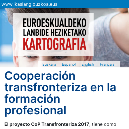
www.ikaslangipuzkoa.eus
Euskara
Español
English
Français
Cooperación
transfronteriza en la
formación
profesional
El proyecto CoP Transfronteriza 2017
, tiene como