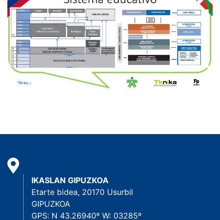
IKASLAN GIPUZKOA
Etarte bidea, 20170 Usurbil
GIPUZKOA
GPS: N 43.26940º W: 03285º