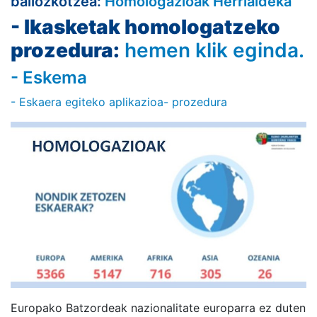
baliozkotzea:
Homologazioak Herrialdeka
- Ikasketak homologatzeko
prozedura:
hemen klik eginda.
- Eskema
- Eskaera egiteko aplikazioa- prozedura
Europako Batzordeak nazionalitate europarra ez duten