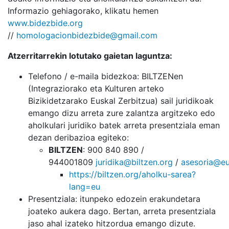
Informazio gehiagorako, klikatu hemen
www.bidezbide.org
//
homologacionbidezbide@gmail.com
Atzerritarrekin lotutako gaietan laguntza:
Telefono / e-maila bidezkoa: BILTZENen
(Integraziorako eta Kulturen arteko
Bizikidetzarako Euskal Zerbitzua) sail juridikoak
emango dizu arreta zure zalantza argitzeko edo
aholkulari juridiko batek arreta presentziala eman
dezan deribazioa egiteko:
BILTZEN
: 900 840 890 /
944001809
juridika@biltzen.org
/
asesoria@e
https://biltzen.org/aholku-sarea?
lang=eu
Presentziala: itunpeko edozein erakundetara
joateko aukera dago. Bertan, arreta presentziala
jaso ahal izateko hitzordua emango dizute.