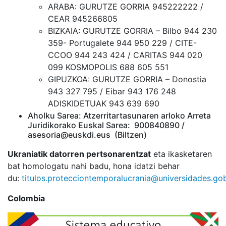
ARABA: GURUTZE GORRIA 945222222 /
CEAR 945266805
BIZKAIA: GURUTZE GORRIA – Bilbo 944 230
359- Portugalete 944 950 229 / CITE-
CCOO 944 243 424 / CARITAS 944 020
099 KOSMOPOLIS 688 605 551
GIPUZKOA: GURUTZE GORRIA – Donostia
943 327 795 / Eibar 943 176 248
ADISKIDETUAK 943 639 690
Aholku Sarea: Atzerritartasunaren arloko Arreta
Juridikorako Euskal Sarea: 900840890 /
asesoria@euskdi.eus (Biltzen)
Ukraniatik datorren pertsonarentzat
eta ikasketaren
bat homologatu nahi badu, hona idatzi behar
du:
titulos.protecciontemporalucrania@universidades.go
Colombia