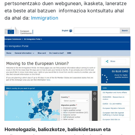
pertsonentzako duen webgunean, ikasketa, laneratze
eta beste atal batzuen informazioa kontsultatu ahal
da ahal da:
Immigration
Homologazio, baliozkotze, baliokidetasun eta