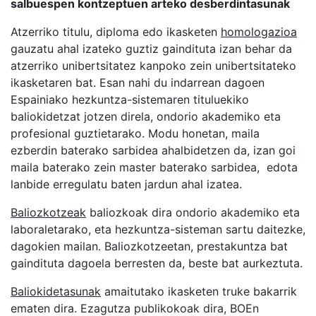
salbuespen kontzeptuen arteko desberdintasunak
Atzerriko titulu, diploma edo ikasketen
homologazioa
gauzatu ahal izateko guztiz gaindituta izan behar da
atzerriko unibertsitatez kanpoko zein unibertsitateko
ikasketaren bat. Esan nahi du indarrean dagoen
Espainiako hezkuntza-sistemaren tituluekiko
baliokidetzat jotzen direla, ondorio akademiko eta
profesional guztietarako. Modu honetan, maila
ezberdin baterako sarbidea ahalbidetzen da, izan goi
maila baterako zein master baterako sarbidea, edota
lanbide erregulatu baten jardun ahal izatea.
Baliozkotzeak
baliozkoak dira ondorio akademiko eta
laboraletarako, eta hezkuntza-sisteman sartu daitezke,
dagokien mailan. Baliozkotzeetan, prestakuntza bat
gaindituta dagoela berresten da, beste bat aurkeztuta.
Baliokidetasunak
amaitutako ikasketen truke bakarrik
ematen dira. Ezagutza publikokoak dira, BOEn