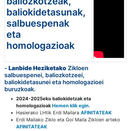
baliozkotzeak,
baliokidetasunak,
salbuespenak
eta
homologazioak
-
Lanbide Heziketako
Zikloen
salbuespenei, baliozkotzeei,
baliokidetasunei eta homologazioei
buruzkoak.
2024-2025eko baliokidetzak eta
homologazioak
Hemen klik egin.
Hasierako LHtik Erdi Mailara
AFINITATEAK
Erdi Mailako Ziklo eta Goi Maila Zikloen arteko
AFINITATEAK