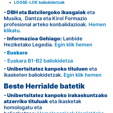
LOGSE-LOE baliokidetzak
- DBH eta Batxilergoko ikasgaiak
eta
Musika, Dantza eta Kirol Formazio
profesional arteko konbalidazioak.
Hemen
klikatu.
- Informazioa Gehiago:
Lanbide
Heziketako Legedia.
Egin klik hemen
- Euskara
-
Euskara B1-B2 baliokidetza
-
Unibertsitatez kanpoko tituluen
eta
ikasketen baliokidetzak.
Egin klik hemen
Beste Herrialde batetik
- Unibertsitatez kanpoko irakaskuntzako
atzerriko tituluak
eta ikasketak
homologatu eta