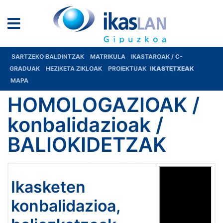
SARTZEKO BALDINTZAK
MATRIKULA
IKASTAROAK / C-
GRADUAK
HEZIKETA ZIKLOAK
PROIEKTUAK
IKASTETXEAK
MAPA
HOMOLOGAZIOAK /
konbalidazioak /
BALIOKIDETZAK
Ikasketen
konbalidazioa,