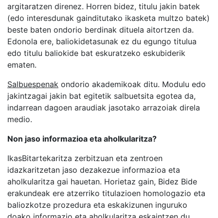
argitaratzen direnez. Horren bidez, titulu jakin batek
(edo interesdunak gainditutako ikasketa multzo batek)
beste baten ondorio berdinak dituela aitortzen da.
Edonola ere, baliokidetasunak ez du egungo titulua
edo titulu baliokide bat eskuratzeko eskubiderik
ematen.
Salbuespenak
ondorio akademikoak ditu. Modulu edo
jakintzagai jakin bat egitetik salbuetsita egotea da,
indarrean dagoen araudiak jasotako arrazoiak direla
medio.
Non jaso informazioa eta aholkularitza?
IkasBitartekaritza zerbitzuan eta zentroen
idazkaritzetan jaso dezakezue informazioa eta
aholkularitza gai hauetan. Horietaz gain, Bidez Bide
erakundeak ere atzerriko titulazioen homologazio eta
baliozkotze prozedura eta eskakizunen inguruko
doako informazio eta aholkularitza eskaintzen du.