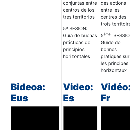
conjuntas entre
des actions
centros de los
entre les
tres territorios
centres des
trois territoir
5ª SESION:
ème
Guía de buenas
5
SESSIO
prácticas de
Guide de
principios
bonnes
horizontales
pratiques sur
les principes
horizontaux
Bideoa:
Video:
Vidéo
Eus
Es
Fr