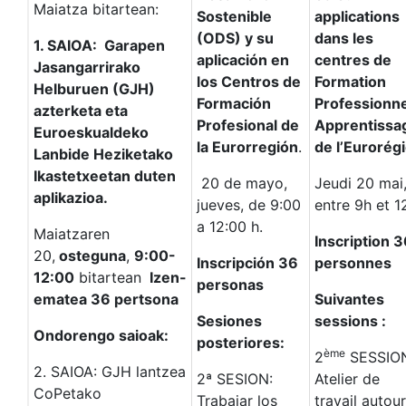
Maiatza bitartean:
Sostenible
applications
(ODS) y su
dans les
1. SAIOA: Garapen
aplicación en
centres de
Jasangarrirako
los Centros de
Formation
Helburuen (GJH)
Formación
Professionne
azterketa eta
Profesional de
Apprentissa
Euroeskualdeko
la Eurorregión
.
de l’Eurorég
Lanbide Heziketako
Ikastetxeetan duten
20 de mayo,
Jeudi 20 mai
aplikazioa.
jueves, de 9:00
entre 9h et 1
a 12:00 h.
Maiatzaren
Inscription 
20,
osteguna
,
9:00-
Inscripción 36
personnes
12:00
bitartean
Izen-
personas
ematea 36 pertsona
Suivantes
Sesiones
sessions :
Ondorengo saioak:
posteriores:
ème
2
SESSIO
2. SAIOA: GJH lantzea
2ª SESION:
Atelier de
CoPetako
Trabajar los
travail autour