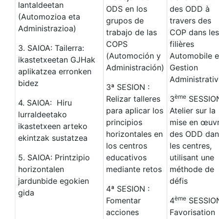
lantaldeetan
ODS en los
des ODD à
(Automozioa eta
grupos de
travers des
Administrazioa)
trabajo de las
COP dans les
COPS
filières
3. SAIOA: Tailerra:
(Automoción y
Automobile e
ikastetxeetan GJHak
Administración)
Gestion
aplikatzea erronken
Administrativ
bidez
3ª SESION :
ème
Relizar talleres
3
SESSIO
4. SAIOA: Hiru
para aplicar los
Atelier sur la
lurraldeetako
principios
mise en œuv
ikastetxeen arteko
horizontales en
des ODD dan
ekintzak sustatzea
los centros
les centres,
5. SAIOA: Printzipio
educativos
utilisant une
horizontalen
mediante retos
méthode de
jardunbide egokien
défis
4ª SESION :
gida
ème
Fomentar
4
SESSION
acciones
Favorisation