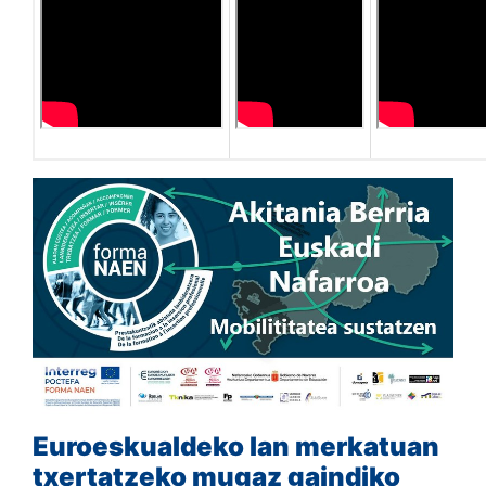
Euroeskualdeko lan merkatuan
txertatzeko mugaz gaindiko