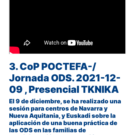
3. CoP POCTEFA-/
Jornada ODS. 2021-12-
09 , Presencial TKNIKA
El 9 de diciembre, se ha realizado una
sesión para centros de Navarra y
Nueva Aquitania, y Euskadi sobre la
aplicación de una buena práctica de
las ODS en las familias de