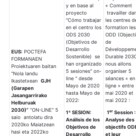
y en base al
« Comment
proyecto
travailler da
"Cómo trabajar
les centres d
en el centro los
formation les
ODS 2030
ODD (Objecti
(Objetivos de
de
Desarrollo
Développem
EUS:
POCTEFA
Sostenible) se
Durable 2030
FORMANAEN
han organizado
nous allons
Proiektuaren baitan
5 sesiones" on-
organiser 5
“Nola landu
line " desde
séances « en
Ikastetxean
GJH
Mayo de 2020
ligne » entre
(Garapen
hasta Mayo de
mai 2020 et
Jasangarrirako
2022:
mai 2022 :
Helburuak
2030)”
“ON-LINE” 5
er
1ª SESION:
1
Session :
saio antolatu dira
Análisis de los
Analyse des
2020ko Maiatzean
Objetivos de
objectifs OD
hasi eta 2022ko
Desarrollo
et leur