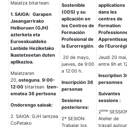
Maiatza bitartean:
Sostenible
applications
(ODS) y su
dans les
1. SAIOA: Garapen
aplicación en
centres de
Jasangarrirako
los Centros de
Formation
Helburuen (GJH)
Formación
Professionne
azterketa eta
Profesional de
Apprentissa
Euroeskualdeko
la Eurorregión
.
de l’Eurorég
Lanbide Heziketako
Ikastetxeetan duten
20 de mayo,
Jeudi 20 mai
aplikazioa.
jueves, de 9:00
entre 9h et 1
a 12:00 h.
Maiatzaren
Inscription 
20,
osteguna
,
9:00-
Inscripción 36
personnes
12:00
bitartean
Izen-
personas
ematea 36 pertsona
Suivantes
Sesiones
sessions :
Ondorengo saioak:
posteriores:
ème
2
SESSIO
2. SAIOA: GJH lantzea
2ª SESION:
Atelier de
CoPetako
Trabajar los
travail autour