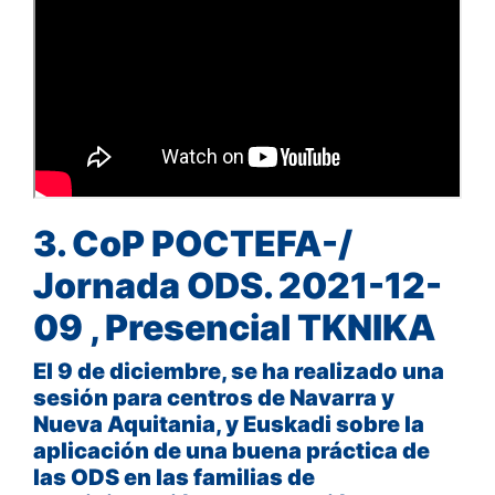
3. CoP POCTEFA-/
Jornada ODS. 2021-12-
09 , Presencial TKNIKA
El 9 de diciembre, se ha realizado una
sesión para centros de Navarra y
Nueva Aquitania, y Euskadi sobre la
aplicación de una buena práctica de
las ODS en las familias de