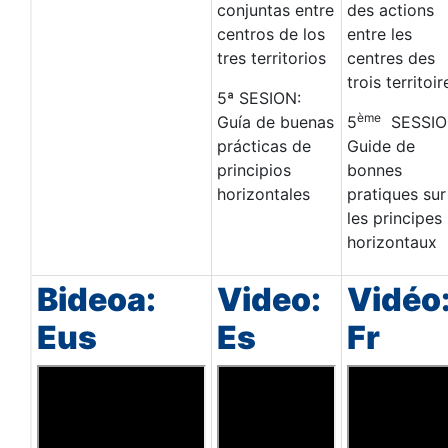
conjuntas entre
des actions
centros de los
entre les
tres territorios
centres des
trois territoir
5ª SESION:
ème
Guía de buenas
5
SESSIO
prácticas de
Guide de
principios
bonnes
horizontales
pratiques sur
les principes
horizontaux
Bideoa:
Video:
Vidéo
Eus
Es
Fr