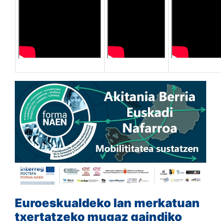
Euroeskualdeko lan merkatuan
txertatzeko mugaz gaindiko