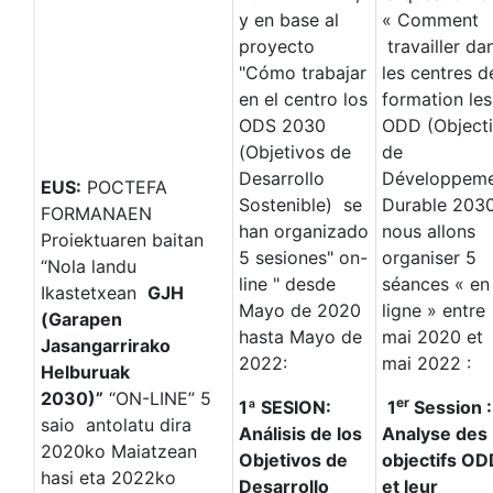
y en base al
« Comment
proyecto
travailler da
"Cómo trabajar
les centres d
en el centro los
formation les
ODS 2030
ODD (Objecti
(Objetivos de
de
Desarrollo
Développem
EUS:
POCTEFA
Sostenible) se
Durable 2030
FORMANAEN
han organizado
nous allons
Proiektuaren baitan
5 sesiones" on-
organiser 5
“Nola landu
line " desde
séances « en
Ikastetxean
GJH
Mayo de 2020
ligne » entre
(Garapen
hasta Mayo de
mai 2020 et
Jasangarrirako
2022:
mai 2022 :
Helburuak
2030)”
“ON-LINE” 5
er
1ª SESION:
1
Session :
saio antolatu dira
Análisis de los
Analyse des
2020ko Maiatzean
Objetivos de
objectifs OD
hasi eta 2022ko
Desarrollo
et leur