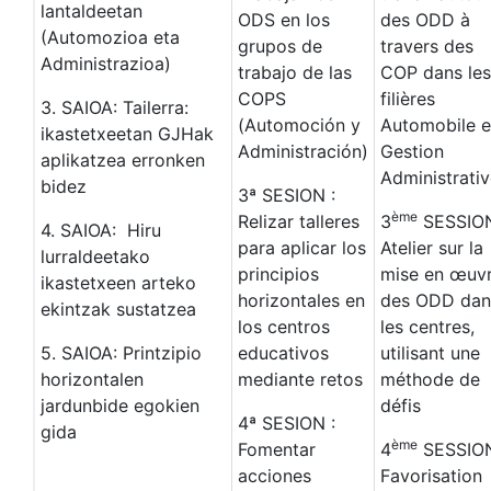
lantaldeetan
ODS en los
des ODD à
(Automozioa eta
grupos de
travers des
Administrazioa)
trabajo de las
COP dans les
COPS
filières
3. SAIOA: Tailerra:
(Automoción y
Automobile e
ikastetxeetan GJHak
Administración)
Gestion
aplikatzea erronken
Administrativ
bidez
3ª SESION :
ème
Relizar talleres
3
SESSIO
4. SAIOA: Hiru
para aplicar los
Atelier sur la
lurraldeetako
principios
mise en œuv
ikastetxeen arteko
horizontales en
des ODD dan
ekintzak sustatzea
los centros
les centres,
5. SAIOA: Printzipio
educativos
utilisant une
horizontalen
mediante retos
méthode de
jardunbide egokien
défis
4ª SESION :
gida
ème
Fomentar
4
SESSION
acciones
Favorisation