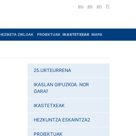
eu
es
en
fr
HEZIKETA ZIKLOAK
PROIEKTUAK
IKASTETXEAK
MAPA
25.URTEURRENA
IKASLAN GIPUZKOA. NOR
GARA?
IKASTETXEAK
HEZKUNTZA ESKAINTZA2
PROIEKTUAK