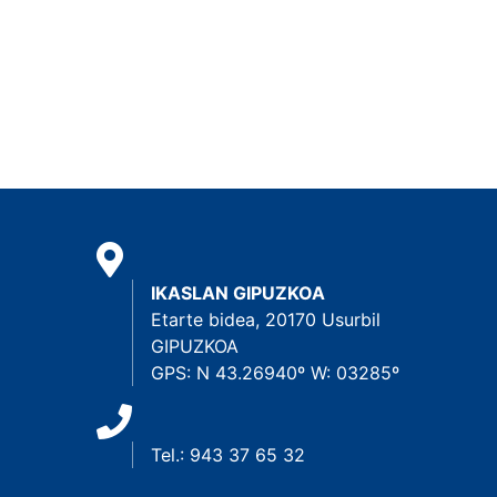
IKASLAN GIPUZKOA
Etarte bidea, 20170 Usurbil
GIPUZKOA
GPS: N 43.26940º W: 03285º
Tel.: 943 37 65 32