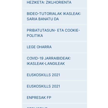
HEZIKETA: ZIKLHORIENTA
BIDEO-TUTORIALAK IKASLEAK:
SARIA BANATU DA
PRIBATUTASUN- ETA COOKIE-
POLITIKA
LEGE OHARRA
COVID-19 JARRAIBIDEAK:
IKASLEAK-LANGILEAK
EUSKOSKILLS 2021
EUSKOSKILLS 2021
ENPRESAK FP