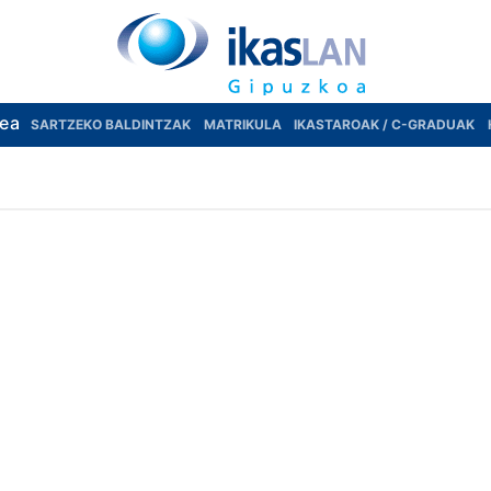
rea
SARTZEKO BALDINTZAK
MATRIKULA
IKASTAROAK / C-GRADUAK