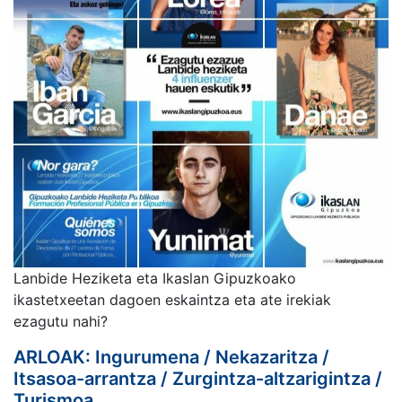
Lanbide Heziketa eta Ikaslan Gipuzkoako
ikastetxeetan dagoen eskaintza eta ate irekiak
ezagutu nahi?
ARLOAK: Ingurumena / Nekazaritza /
Itsasoa-arrantza / Zurgintza-altzarigintza /
Turismoa