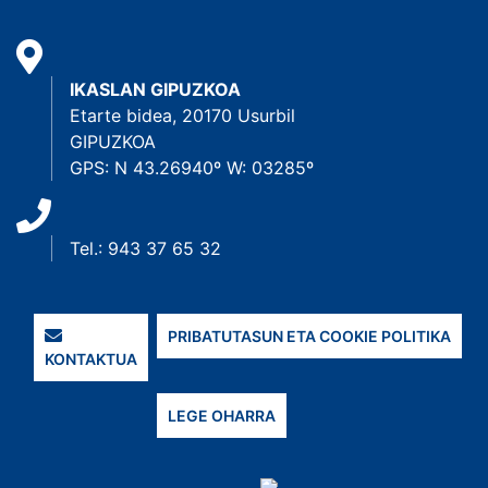
IKASLAN GIPUZKOA
Etarte bidea, 20170 Usurbil
GIPUZKOA
GPS: N 43.26940º W: 03285º
Tel.: 943 37 65 32
PRIBATUTASUN ETA COOKIE POLITIKA
KONTAKTUA
LEGE OHARRA