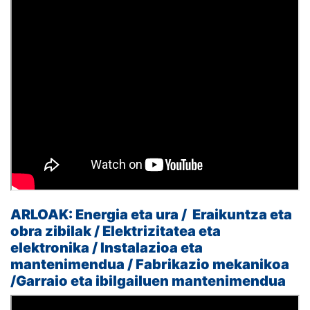
ARLOAK:
Energia eta ura /
Eraikuntza eta
obra zibilak /
Elektrizitatea eta
elektronika /
Instalazioa eta
mantenimendua /
Fabrikazio mekanikoa
/
Garraio eta ibilgailuen mantenimendua