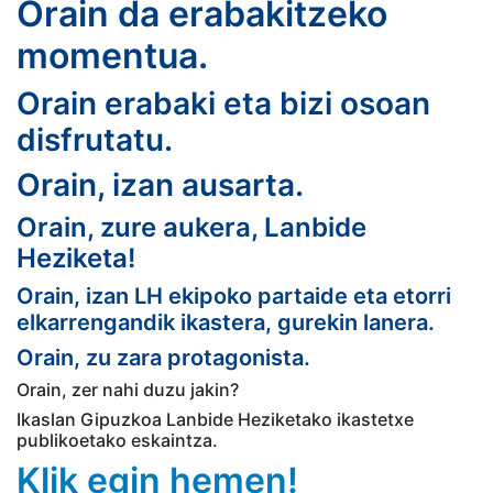
Orain da erabakitzeko
momentua.
Orain erabaki eta bizi osoan
disfrutatu.
Orain, izan ausarta.
Orain, zure aukera, Lanbide
Heziketa!
Orain, izan LH ekipoko partaide eta etorri
elkarrengandik ikastera, gurekin lanera.
Orain, zu zara protagonista.
Orain, zer nahi duzu jakin?
Ikaslan Gipuzkoa Lanbide Heziketako ikastetxe
publikoetako eskaintza.
Klik egin hemen!