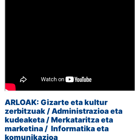
ARLOAK:
Gizarte eta kultur
zerbitzuak /
Administrazioa eta
kudeaketa /
Merkataritza eta
marketina /
Informatika eta
komunikazioa