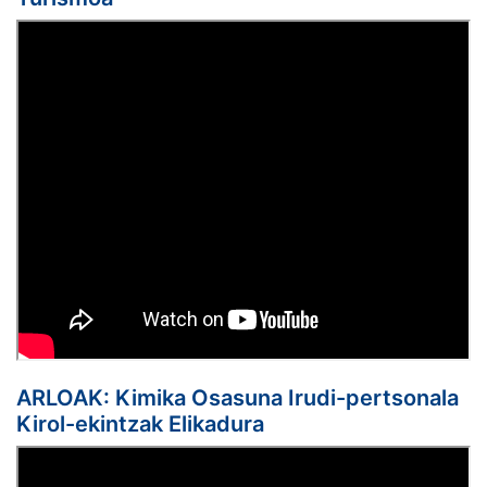
ARLOAK: Kimika Osasuna Irudi-pertsonala
Kirol-ekintzak Elikadura