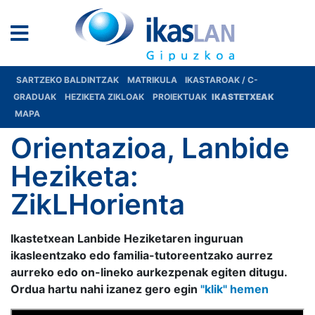
SARTZEKO BALDINTZAK
MATRIKULA
IKASTAROAK / C-
GRADUAK
HEZIKETA ZIKLOAK
PROIEKTUAK
IKASTETXEAK
MAPA
Orientazioa, Lanbide
Heziketa:
ZikLHorienta
Ikastetxean Lanbide Heziketaren inguruan
ikasleentzako edo familia-tutoreentzako aurrez
aurreko edo on-lineko aurkezpenak egiten ditugu.
Ordua hartu nahi izanez gero egin
"klik" hemen