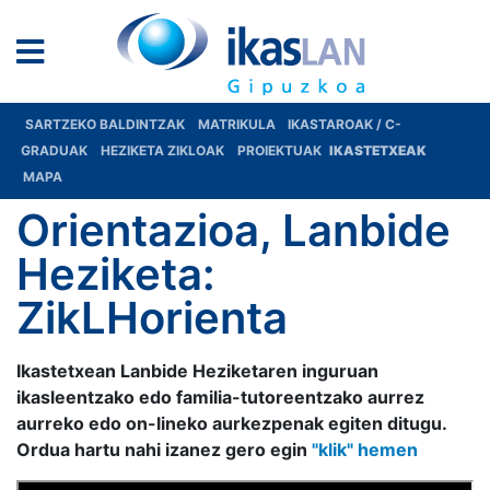
SARTZEKO BALDINTZAK
MATRIKULA
IKASTAROAK / C-
GRADUAK
HEZIKETA ZIKLOAK
PROIEKTUAK
IKASTETXEAK
MAPA
Orientazioa, Lanbide
Heziketa:
ZikLHorienta
Ikastetxean Lanbide Heziketaren inguruan
ikasleentzako edo familia-tutoreentzako aurrez
aurreko edo on-lineko aurkezpenak egiten ditugu.
Ordua hartu nahi izanez gero egin
"klik" hemen