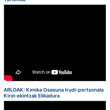
ARLOAK: Kimika Osasuna Irudi-pertsonala
Kirol-ekintzak Elikadura