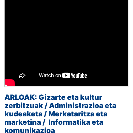
ARLOAK:
Gizarte eta kultur
zerbitzuak /
Administrazioa eta
kudeaketa /
Merkataritza eta
marketina /
Informatika eta
komunikazioa