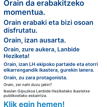
Orain da erabakitzeko
momentua.
Orain erabaki eta bizi osoan
disfrutatu.
Orain, izan ausarta.
Orain, zure aukera, Lanbide
Heziketa!
Orain, izan LH ekipoko partaide eta etorri
elkarrengandik ikastera, gurekin lanera.
Orain, zu zara protagonista.
Orain, zer nahi duzu jakin?
Ikaslan Gipuzkoa Lanbide Heziketako ikastetxe
publikoetako eskaintza.
Klik egin hemen!