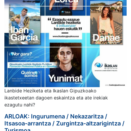
Lanbide Heziketa eta Ikaslan Gipuzkoako
ikastetxeetan dagoen eskaintza eta ate irekiak
ezagutu nahi?
ARLOAK: Ingurumena / Nekazaritza /
Itsasoa-arrantza / Zurgintza-altzarigintza /
Turismoa