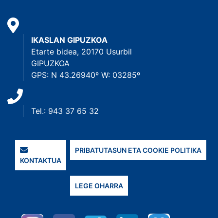
IKASLAN GIPUZKOA
Etarte bidea, 20170 Usurbil
GIPUZKOA
GPS: N 43.26940º W: 03285º
Tel.: 943 37 65 32
PRIBATUTASUN ETA COOKIE POLITIKA
KONTAKTUA
LEGE OHARRA