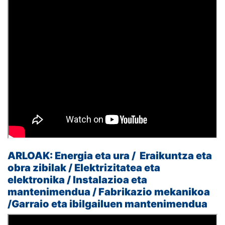
ARLOAK:
Energia eta ura /
Eraikuntza eta
obra zibilak /
Elektrizitatea eta
elektronika /
Instalazioa eta
mantenimendua /
Fabrikazio mekanikoa
/
Garraio eta ibilgailuen mantenimendua