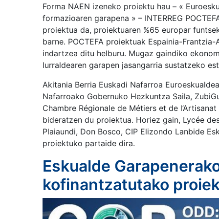
Forma NAEN izeneko proiektu hau – « Euroesku
formazioaren garapena » – INTERREG POCTEFA (
proiektua da, proiektuaren %65 europar funtse
barne. POCTEFA proiektuak Espainia-Frantzia-A
indartzea ditu helburu. Mugaz gaindiko ekonomi
lurraldearen garapen jasangarria sustatzeko es
Akitania Berria Euskadi Nafarroa Euroeskualdea
Nafarroako Gobernuko Hezkuntza Saila, ZubiGun
Chambre Régionale de Métiers et de l’Artisana
bideratzen du proiektua. Horiez gain, Lycée des
Plaiaundi, Don Bosco, CIP Elizondo Lanbide Esk
proiektuko partaide dira.
Eskualde Garapenerako
kofinantzatutako proie