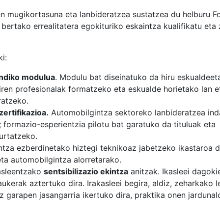
n mugikortasuna eta lanbideratzea sustatzea du helburu F
ertako errealitatera egokituriko eskaintza kualifikatu eta
i:
ndiko modulua
. Modulu bat diseinatuko da hiru eskualdeet
diren profesionalak formatzeko eta eskualde horietako lan e
ratzeko.
ertifikazioa.
Automobilgintza sektoreko lanbideratzea ind
; formazio-esperientzia pilotu bat garatuko da tituluak eta
urtatzeko.
tza ezberdinetako hiztegi teknikoaz jabetzeko ikastaroa d
ta automobilgintza alorretarako.
asleentzako
sentsibilizazio ekintza
anitzak. Ikasleei dagoki
kerak aztertuko dira. Irakasleei begira, aldiz, zeharkako l
z garapen jasangarria ikertuko dira, praktika onen jardunal