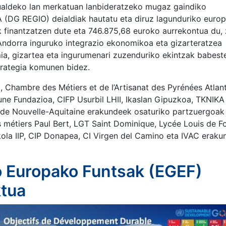
aldeko lan merkatuan lanbideratzeko mugaz gaindiko
DG REGIO) deialdiak hautatu eta diruz lagunduriko europ
k finantzatzen dute eta 746.875,68 euroko aurrekontua du,
ndorra inguruko integrazio ekonomikoa eta gizarteratzea
a, gizartea eta ingurumenari zuzenduriko ekintzak babeste
trategia komunen bidez.
, Chambre des Métiers et de l’Artisanat des Pyrénées Atlant
e Fundazioa, CIFP Usurbil LHII, Ikaslan Gipuzkoa, TKNIKA
t de Nouvelle-Aquitaine erakundeek osaturiko partzuergoak
 métiers Paul Bert, LGT Saint Dominique, Lycée Louis de Fo
ola IIP, CIP Donapea, CI Virgen del Camino eta IVAC eraku
 Europako Funtsak (EGEF)
ktua