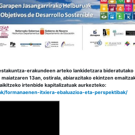
restakuntza-erakundeen arteko lankidetzara bideratutako
 maiatzaren 13an, ostirala, abiarazitako ekintzen emaitza
ikitzeko irtenbide kapitalizatuak aurkezteko:
ak/formanaenen-itxiera-ebaluazioa-eta-perspektibak/