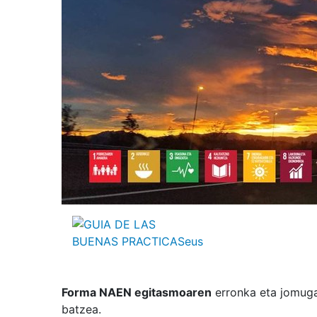
Forma NAEN egitasmoaren
erronka eta jomuga
batzea.