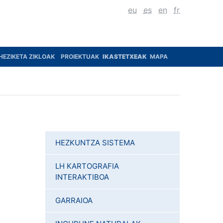
eu
es
en
fr
HEZIKETA ZIKLOAK
PROIEKTUAK
IKASTETXEAK
MAPA
HEZKUNTZA SISTEMA
LH KARTOGRAFIA
INTERAKTIBOA
GARRAIOA