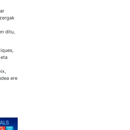
ar
 zergak
n ditu,
iques,
 eta
ix,
ndea ere