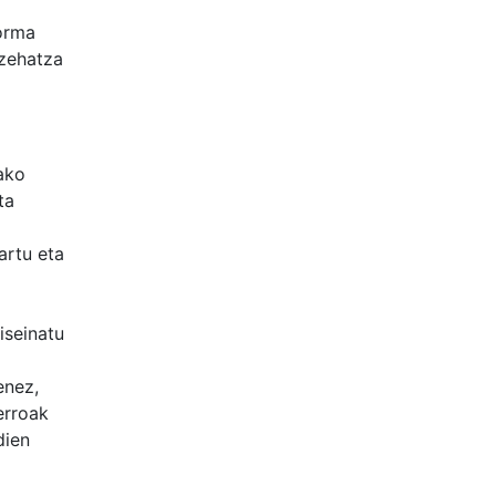
orma
 zehatza
ako
ta
artu eta
iseinatu
enez,
erroak
dien