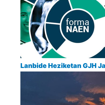
Lanbide Heziketan GJH Ja