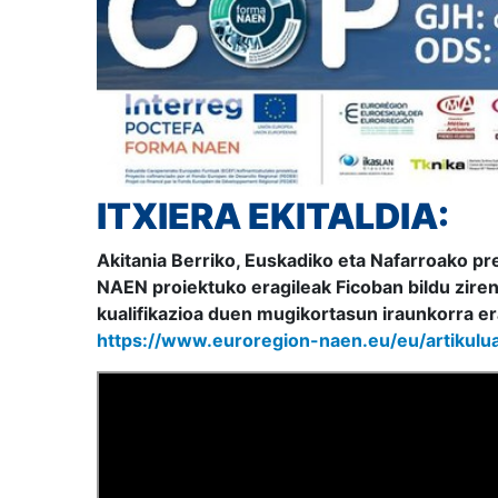
ITXIERA EKITALDIA:
Akitania Berriko, Euskadiko eta Nafarroako p
NAEN proiektuko eragileak Ficoban bildu ziren
kualifikazioa duen mugikortasun iraunkorra era
https://www.euroregion-naen.eu/eu/artikulu