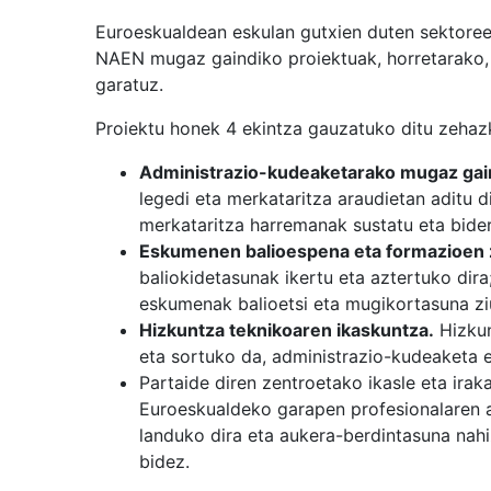
Euroeskualdean eskulan gutxien duten sektoree
NAEN mugaz gaindiko proiektuak, horretarako, b
garatuz.
Proiektu honek 4 ekintza gauzatuko ditu zehazk
Administrazio-kudeaketarako mugaz gai
legedi eta merkataritza araudietan aditu 
merkataritza harremanak sustatu eta bide
Eskumenen balioespena eta formazioen z
baliokidetasunak ikertu eta aztertuko dira
eskumenak balioetsi eta mugikortasuna zi
Hizkuntza teknikoaren ikaskuntza.
Hizkun
eta sortuko da, administrazio-kudeaketa e
Partaide diren zentroetako ikasle eta irak
Euroeskualdeko garapen profesionalaren au
landuko dira eta aukera-berdintasuna nahi
bidez.