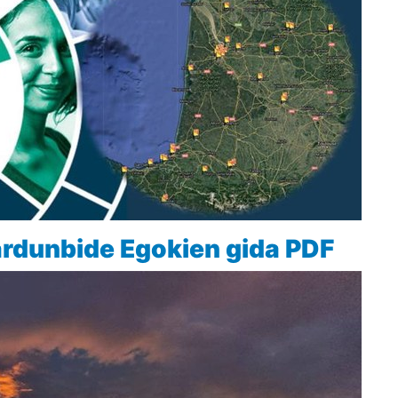
rdunbide Egokien gida PDF