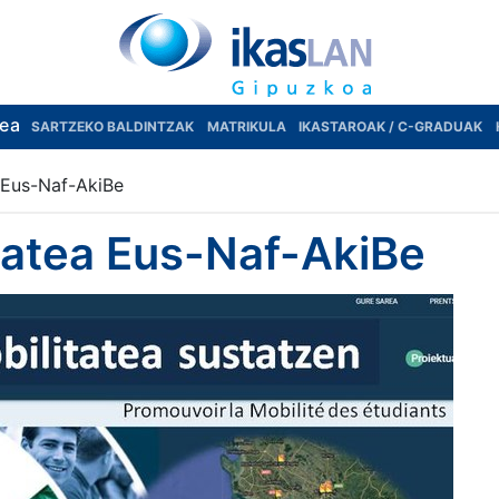
rea
SARTZEKO BALDINTZAK
MATRIKULA
IKASTAROAK / C-GRADUAK
 Eus-Naf-AkiBe
atea Eus-Naf-AkiBe