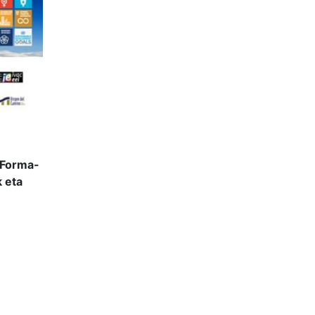
 Forma-
k eta