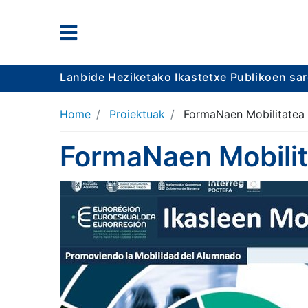
Lanbide Heziketako Ikastetxe Publikoen sa
Home
Proiektuak
FormaNaen Mobilitatea
FormaNaen Mobilit