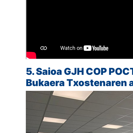
5. Saioa
GJH COP POC
Bukaera Txostenaren 