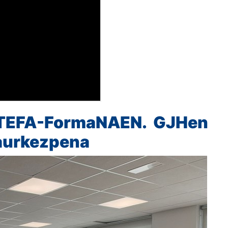
TEFA-FormaNAEN. GJHen
aurkezpena