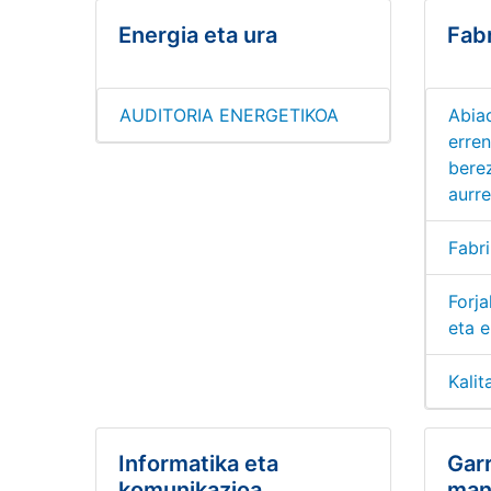
Energia eta ura
Fab
AUDITORIA ENERGETIKOA
Abia
erre
bere
aurre
Fabri
Forj
eta 
Kalit
Informatika eta
Garr
komunikazioa
man