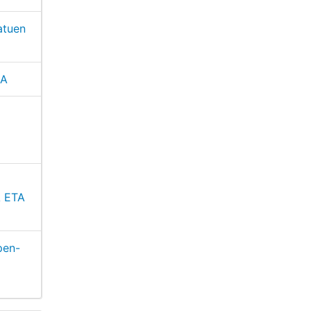
atuen
KA
 ETA
pen-