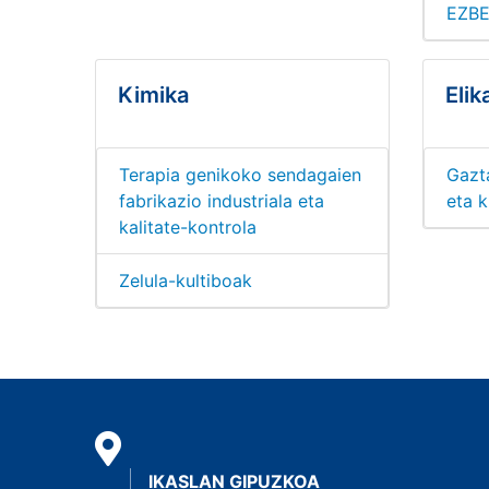
EZBE
Kimika
Elik
Terapia genikoko sendagaien
Gazt
fabrikazio industriala eta
eta 
kalitate-kontrola
Zelula-kultiboak
IKASLAN GIPUZKOA