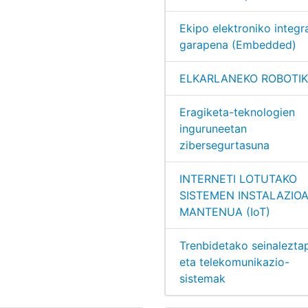
Ekipo elektroniko integr
garapena (Embedded)
ELKARLANEKO ROBOTI
Eragiketa-teknologien
inguruneetan
zibersegurtasuna
INTERNETI LOTUTAKO
SISTEMEN INSTALAZIOA
MANTENUA (IoT)
Trenbidetako seinalezta
eta telekomunikazio-
sistemak