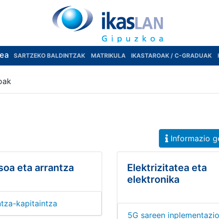
rea
SARTZEKO BALDINTZAK
MATRIKULA
IKASTAROAK / C-GRADUAK
oak
Informazio g
soa eta arrantza
Elektrizitatea eta
elektronika
tza-kapitaintza
5G sareen inplementazi