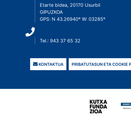
Etarte bidea, 20170 Usurbil
GIPUZKOA
GPS: N 43.26940º W: 03285º
Tel.: 943 37 65 32
KONTAKTUA
PRIBATUTASUN ETA COOKIE 