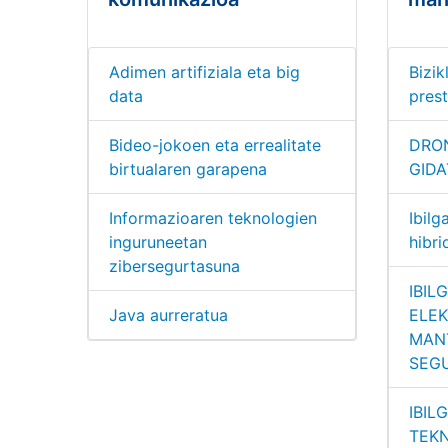
Adimen artifiziala eta big
Bizik
data
pres
Bideo-jokoen eta errealitate
DRO
birtualaren garapena
GIDA
Informazioaren teknologien
Ibilg
inguruneetan
hibr
zibersegurtasuna
IBIL
Java aurreratua
ELEK
MAN
SEG
IBIL
TEKN