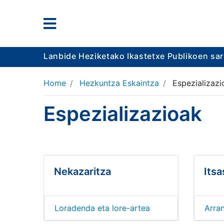
Lanbide Heziketako Ikastetxe Publikoen sa
Home
Hezkuntza Eskaintza
Espezializazi
Espezializazioak
Nekazaritza
Itsa
Loradenda eta lore-artea
Arran