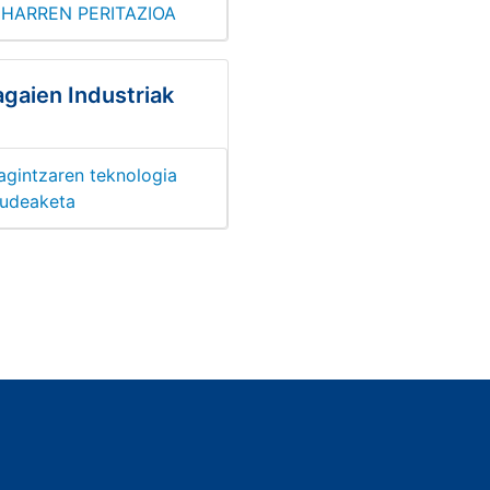
HARREN PERITAZIOA
agaien Industriak
agintzaren teknologia
kudeaketa