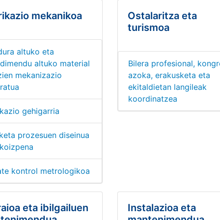
rikazio mekanikoa
Ostalaritza eta
turismoa
dura altuko eta
ndimendu altuko material
Bilera profesional, kongr
zien mekanizazio
azoka, erakusketa eta
ratua
ekitaldietan langileak
koordinatzea
kazio gehigarria
aketa prozesuen diseinua
ekoizpena
ate kontrol metrologikoa
aioa eta ibilgailuen
Instalazioa eta
tenimendua
mantenimendua