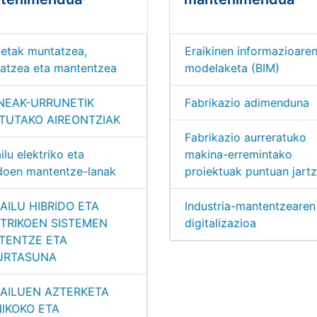
letak muntatzea,
Eraikinen informazioare
tatzea eta mantentzea
modelaketa (BIM)
NEAK-URRUNETIK
Fabrikazio adimenduna
TUTAKO AIREONTZIAK
Fabrikazio aurreratuko
ailu elektriko eta
makina-erremintako
idoen mantentze-lanak
proiektuak puntuan jart
GAILU HIBRIDO ETA
Industria-mantentzearen
TRIKOEN SISTEMEN
digitalizazioa
TENTZE ETA
URTASUNA
GAILUEN AZTERKETA
IKOKO ETA