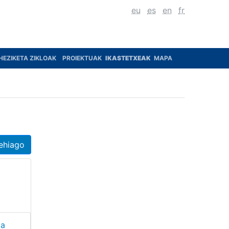
eu
es
en
fr
HEZIKETA ZIKLOAK
PROIEKTUAK
IKASTETXEAK
MAPA
ehiago
oa