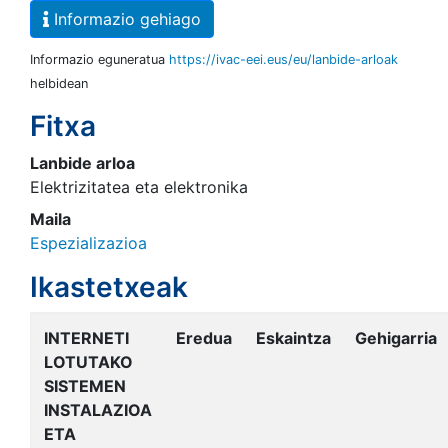
Informazio gehiago
Informazio eguneratua
https://ivac-eei.eus/eu/lanbide-arloak
helbidean
Fitxa
Lanbide arloa
Elektrizitatea eta elektronika
Maila
Espezializazioa
Ikastetxeak
INTERNETI
Eredua
Eskaintza
Gehigarria
LOTUTAKO
SISTEMEN
INSTALAZIOA
ETA