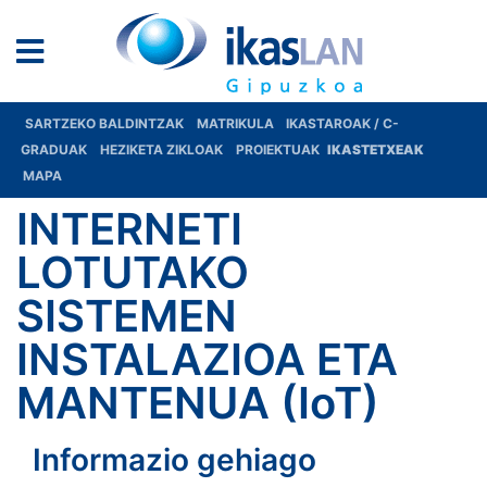
SARTZEKO BALDINTZAK
MATRIKULA
IKASTAROAK / C-
GRADUAK
HEZIKETA ZIKLOAK
PROIEKTUAK
IKASTETXEAK
MAPA
INTERNETI
LOTUTAKO
SISTEMEN
INSTALAZIOA ETA
MANTENUA (IoT)
Informazio gehiago