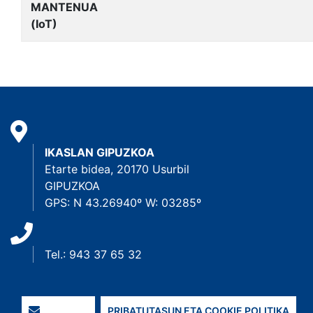
MANTENUA
(IoT)
IKASLAN GIPUZKOA
Etarte bidea, 20170 Usurbil
GIPUZKOA
GPS: N 43.26940º W: 03285º
Tel.: 943 37 65 32
PRIBATUTASUN ETA COOKIE POLITIKA