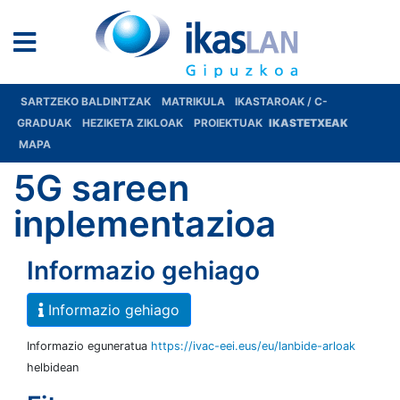
SARTZEKO BALDINTZAK
MATRIKULA
IKASTAROAK / C-
GRADUAK
HEZIKETA ZIKLOAK
PROIEKTUAK
IKASTETXEAK
MAPA
5G sareen
inplementazioa
Informazio gehiago
Informazio gehiago
Informazio eguneratua
https://ivac-eei.eus/eu/lanbide-arloak
helbidean