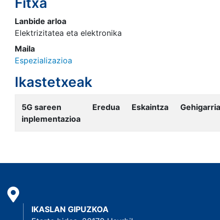
Fitxa
Lanbide arloa
Elektrizitatea eta elektronika
Maila
Espezializazioa
Ikastetxeak
5G sareen
Eredua
Eskaintza
Gehigarri
inplementazioa
IKASLAN GIPUZKOA