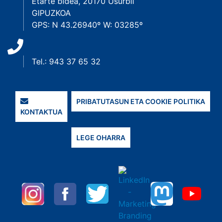
Etarte bidea, 20170 Usurbil
GIPUZKOA
GPS: N 43.26940º W: 03285º
Tel.: 943 37 65 32
PRIBATUTASUN ETA COOKIE POLITIKA
KONTAKTUA
LEGE OHARRA