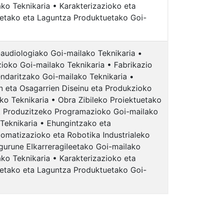
ako Teknikaria • Karakterizazioko eta
sietako eta Laguntza Produktuetako Goi-
-audiologiako Goi-mailako Teknikaria •
ioko Goi-mailako Teknikaria • Fabrikazio
ndaritzako Goi-mailako Teknikaria •
n eta Osagarrien Diseinu eta Produkzioko
ko Teknikaria • Obra Zibileko Proiektuetako
ak Produzitzeko Programazioko Goi-mailako
 Teknikaria • Ehungintzako eta
tomatizazioko eta Robotika Industrialeko
gurune Elkarreragileetako Goi-mailako
ako Teknikaria • Karakterizazioko eta
sietako eta Laguntza Produktuetako Goi-