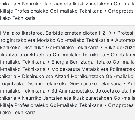
knikaria • Neurriko Jantzien eta Ikuskizunetakoen Goi-mail
killaje Profesionaleko Goi-mailako Teknikaria • Ortoprote
ilako Teknikaria
i Mailako Ikastaroa. Sarbide ematen dioten HZ--> • Protesi
troigintzako eta Modako Goi-mailako Teknikaria • Automoz
kanikoko Diseinuko Goi-mailako Teknikaria • Sukalde-zuze
aikuntza-proiektuetako Goi-mailako Teknikaria • Oinetakoe
i-mailako Teknikaria • Energia Berriztagarrietako Goi-maila
i-mailako Teknikaria • Moldekatuta Metalak eta Polimero
knikaria • Diseinuko eta Altzari Hornikuntzako Goi-mailako
rrugintzako Diseinu Teknikoko Goi-mailako Teknikaria • Au
i-mailako Teknikaria • 3d Animazioetako, Jokoetako eta In
knikaria • Neurriko Jantzien eta Ikuskizunetakoen Goi-mail
killaje Profesionaleko Goi-mailako Teknikaria • Ortoprote
ilako Teknikaria