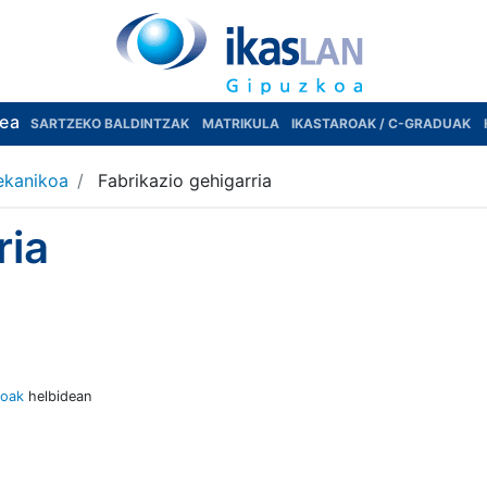
rea
SARTZEKO BALDINTZAK
MATRIKULA
IKASTAROAK / C-GRADUAK
ekanikoa
Fabrikazio gehigarria
ria
loak
helbidean