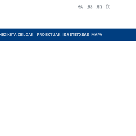
eu
es
en
fr
HEZIKETA ZIKLOAK
PROIEKTUAK
IKASTETXEAK
MAPA