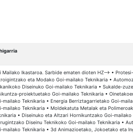
higarria
i Mailako Ikastaroa. Sarbide ematen dioten HZ--> • Protesi
troigintzako eta Modako Goi-mailako Teknikaria • Automoz
kanikoko Diseinuko Goi-mailako Teknikaria • Sukalde-zuze
aikuntza-proiektuetako Goi-mailako Teknikaria • Oinetakoe
i-mailako Teknikaria • Energia Berriztagarrietako Goi-maila
i-mailako Teknikaria • Moldekatuta Metalak eta Polimero
knikaria • Diseinuko eta Altzari Hornikuntzako Goi-mailako
rrugintzako Diseinu Teknikoko Goi-mailako Teknikaria • Au
i-mailako Teknikaria • 3d Animazioetako, Jokoetako eta In