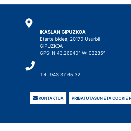
IKASLAN GIPUZKOA
Etarte bidea, 20170 Usurbil
GIPUZKOA
GPS: N 43.26940º W: 03285º
Tel.: 943 37 65 32
KONTAKTUA
PRIBATUTASUN ETA COOKIE 