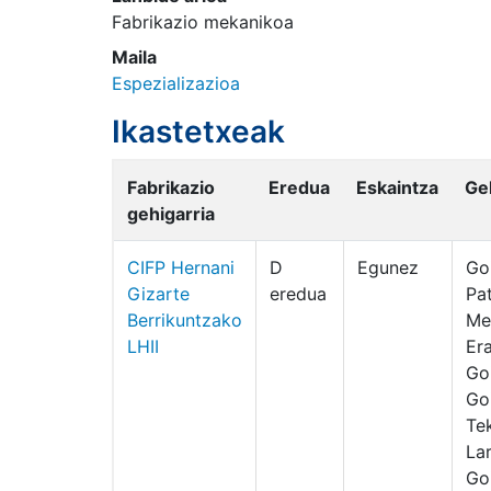
Fabrikazio mekanikoa
Maila
Espezializazioa
Ikastetxeak
Fabrikazio
Eredua
Eskaintza
Ge
gehigarria
CIFP Hernani
D
Egunez
Go
Gizarte
eredua
Pa
Berrikuntzako
Me
LHII
Er
Go
Go
Te
La
Go