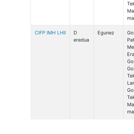
Te
Ma
ma
CIFP IMH LHII
D
Egunez
Go
eredua
Pa
Me
Er
Go
Go
Te
La
Go
Te
Ma
ma