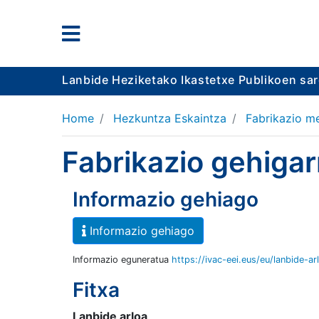
Lanbide Heziketako Ikastetxe Publikoen sa
Home
Hezkuntza Eskaintza
Fabrikazio m
Fabrikazio gehigar
Informazio gehiago
Informazio gehiago
Informazio eguneratua
https://ivac-eei.eus/eu/lanbide-ar
Fitxa
Lanbide arloa