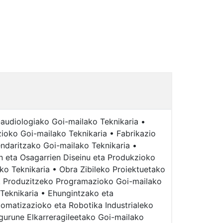
-audiologiako Goi-mailako Teknikaria •
ioko Goi-mailako Teknikaria • Fabrikazio
ndaritzako Goi-mailako Teknikaria •
n eta Osagarrien Diseinu eta Produkzioko
ko Teknikaria • Obra Zibileko Proiektuetako
ak Produzitzeko Programazioko Goi-mailako
 Teknikaria • Ehungintzako eta
tomatizazioko eta Robotika Industrialeko
gurune Elkarreragileetako Goi-mailako