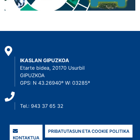
IKASLAN GIPUZKOA
Etarte bidea, 20170 Usurbil
GIPUZKOA
GPS: N 43.26940º W: 03285º
Tel.: 943 37 65 32
PRIBATUTASUN ETA COOKIE POLITIKA
KONTAKTUA