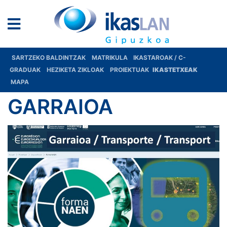
SARTZEKO BALDINTZAK
MATRIKULA
IKASTAROAK / C-
GRADUAK
HEZIKETA ZIKLOAK
PROIEKTUAK
IKASTETXEAK
MAPA
GARRAIOA