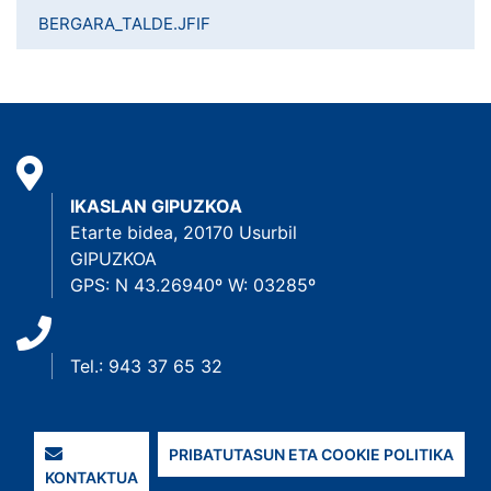
BERGARA_TALDE.JFIF
IKASLAN GIPUZKOA
Etarte bidea, 20170 Usurbil
GIPUZKOA
GPS: N 43.26940º W: 03285º
Tel.: 943 37 65 32
PRIBATUTASUN ETA COOKIE POLITIKA
KONTAKTUA