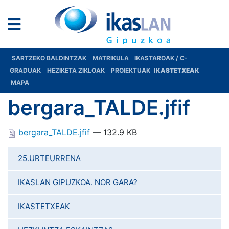
SARTZEKO BALDINTZAK
MATRIKULA
IKASTAROAK / C-
GRADUAK
HEZIKETA ZIKLOAK
PROIEKTUAK
IKASTETXEAK
MAPA
bergara_TALDE.jfif
bergara_TALDE.jfif
— 132.9 KB
25.URTEURRENA
IKASLAN GIPUZKOA. NOR GARA?
IKASTETXEAK