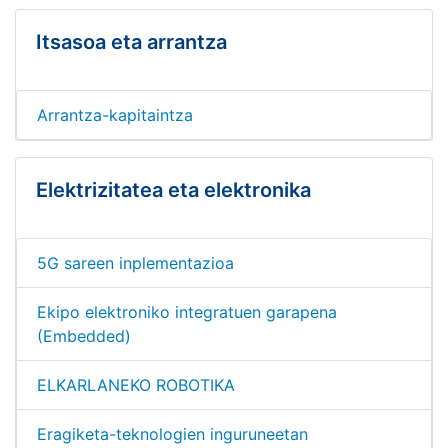
Itsasoa eta arrantza
Arrantza-kapitaintza
Elektrizitatea eta elektronika
5G sareen inplementazioa
Ekipo elektroniko integratuen garapena
(Embedded)
ELKARLANEKO ROBOTIKA
Eragiketa-teknologien inguruneetan