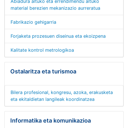
Abiadura altuko eta errendimendu altuko
material berezien mekanizazio aurreratua
Fabrikazio gehigarria
Forjaketa prozesuen diseinua eta ekoizpena
Kalitate kontrol metrologikoa
Ostalaritza eta turismoa
Bilera profesional, kongresu, azoka, erakusketa
eta ekitaldietan langileak koordinatzea
Informatika eta komunikazioa