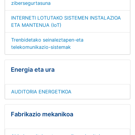
zibersegurtasuna
INTERNETI LOTUTAKO SISTEMEN INSTALAZIOA
ETA MANTENUA (IoT)
Trenbidetako seinaleztapen-eta
telekomunikazio-sistemak
Energia eta ura
AUDITORIA ENERGETIKOA
Fabrikazio mekanikoa