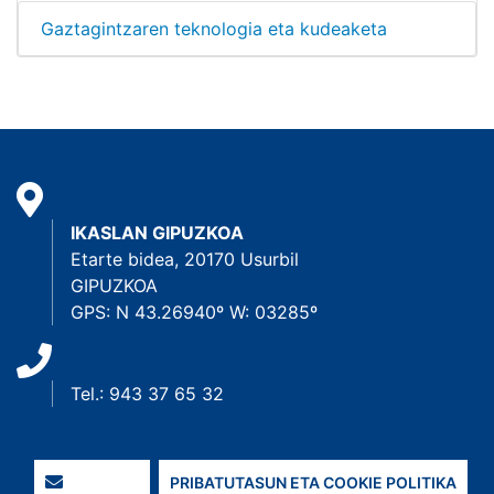
Gaztagintzaren teknologia eta kudeaketa
IKASLAN GIPUZKOA
Etarte bidea, 20170 Usurbil
GIPUZKOA
GPS: N 43.26940º W: 03285º
Tel.: 943 37 65 32
PRIBATUTASUN ETA COOKIE POLITIKA