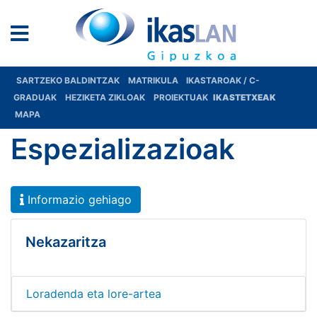
SARTZEKO BALDINTZAK
MATRIKULA
IKASTAROAK / C-
GRADUAK
HEZIKETA ZIKLOAK
PROIEKTUAK
IKASTETXEAK
MAPA
Espezializazioak
Informazio gehiago
Nekazaritza
Loradenda eta lore-artea