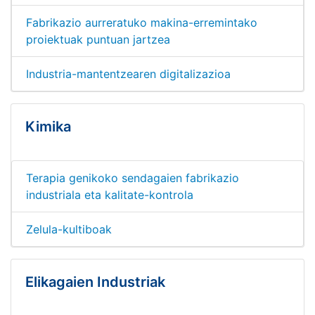
Fabrikazio aurreratuko makina-erremintako
proiektuak puntuan jartzea
Industria-mantentzearen digitalizazioa
Kimika
Terapia genikoko sendagaien fabrikazio
industriala eta kalitate-kontrola
Zelula-kultiboak
Elikagaien Industriak