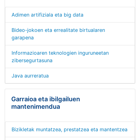
Adimen artifiziala eta big data
Bideo-jokoen eta errealitate birtualaren
garapena
Informazioaren teknologien inguruneetan
zibersegurtasuna
Java aurreratua
Garraioa eta ibilgailuen
mantenimendua
Bizikletak muntatzea, prestatzea eta mantentzea