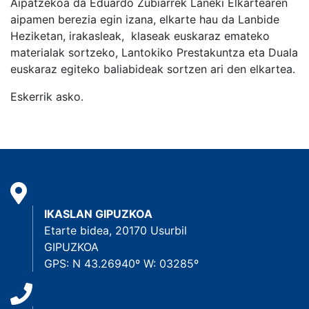
Aipatzekoa da Eduardo Zubiarrek Laneki Elkartearen
aipamen berezia egin izana, elkarte hau da Lanbide
Heziketan, irakasleak, klaseak euskaraz emateko
materialak sortzeko, Lantokiko Prestakuntza eta Duala
euskaraz egiteko baliabideak sortzen ari den elkartea.
Eskerrik asko.
IKASLAN GIPUZKOA
Etarte bidea, 20170 Usurbil
GIPUZKOA
GPS: N 43.26940º W: 03285º