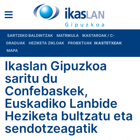
SARTZEKO BALDINTZAK
MATRIKULA
IKASTAROAK / C-
GRADUAK
HEZIKETA ZIKLOAK
PROIEKTUAK
IKASTETXEAK
MAPA
Ikaslan Gipuzkoa
saritu du
Confebaskek,
Euskadiko Lanbide
Heziketa bultzatu eta
sendotzeagatik