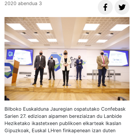
2020
abendua
3
Bilboko Euskalduna Jauregian ospatutako Confebask
Sarien 27. edizioan aipamen bereziaizan du Lanbide
Heziketako ikastetxeen publikoen elkarteak Ikaslan
Gipuzkoak, Euskal LHren finkapenean izan duten