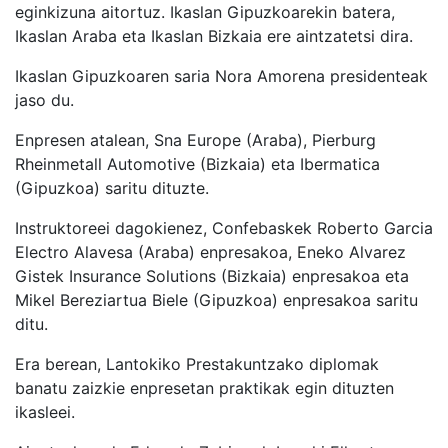
eginkizuna aitortuz. Ikaslan Gipuzkoarekin batera,
Ikaslan Araba eta Ikaslan Bizkaia ere aintzatetsi dira.
Ikaslan Gipuzkoaren saria Nora Amorena presidenteak
jaso du.
Enpresen atalean, Sna Europe (Araba), Pierburg
Rheinmetall Automotive (Bizkaia) eta Ibermatica
(Gipuzkoa) saritu dituzte.
Instruktoreei dagokienez, Confebaskek Roberto Garcia
Electro Alavesa (Araba) enpresakoa, Eneko Alvarez
Gistek Insurance Solutions (Bizkaia) enpresakoa eta
Mikel Bereziartua Biele (Gipuzkoa) enpresakoa saritu
ditu.
Era berean, Lantokiko Prestakuntzako diplomak
banatu zaizkie enpresetan praktikak egin dituzten
ikasleei.