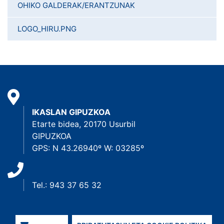
OHIKO GALDERAK/ERANTZUNAK
LOGO_HIRU.PNG
IKASLAN GIPUZKOA
Etarte bidea, 20170 Usurbil
GIPUZKOA
GPS: N 43.26940º W: 03285º
Tel.: 943 37 65 32