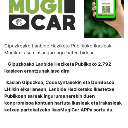
Gipuzkoako Lanbide Heziketa Publikoko ikasleak.
Mugikortasun jasangarriago baten bidean.
- Gipuzkoako Lanbide Heziketa Publikoko 2.792
ikasleen erantzunak jaso dira
Ikaslan Gipuzkoa, Codesyntaxekin eta DonBosco
LHIIkin elkarlanean, Lanbide Heziketako Ikastetxe
Publikoen sareak ingurumenarekin duen
konpromisoa kontuan hartuta Ikasleak eta Irakasleak
kotxea partekatzeko IkasMugiCar APPa sortu du.