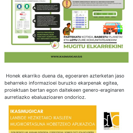
Honek ekarriko duena da, egoeraren azterketan jaso
beharreko informazioei buruzko ekarpenak egitea,
proiektuan bertan egon daitekeen genero-eraginaren
aurretiazko ebaluazioaren ondorioz.