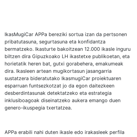
IkasMugiCar APPa bereziki sortua izan da pertsonen
pribatutasuna, segurtasuna eta konfidantza
bermatzeko. Ikasturte bakoitzean 12.000 ikasle inguru
biltzen dira Gipuzkoako LH ikastetxe publikoetan, eta
horietatik heren bat, gutxi gorabehera, emakumeak
dira. Ikasleen artean mugikortasun jasangarria
sustatzera bideratutako IkasmugiCar proiektuaren
esparruan funtsezkotzat jo da egon daitezkeen
desberdintasunak detektatzeko eta estrategia
inklusiboagoak diseinatzeko aukera emango duen
genero-ikuspegia txertatzea.
APPa erabili nahi duten ikasle edo irakasleek perfila