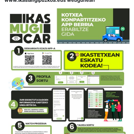
www.ikaslangipuzkoa.eus webgunean