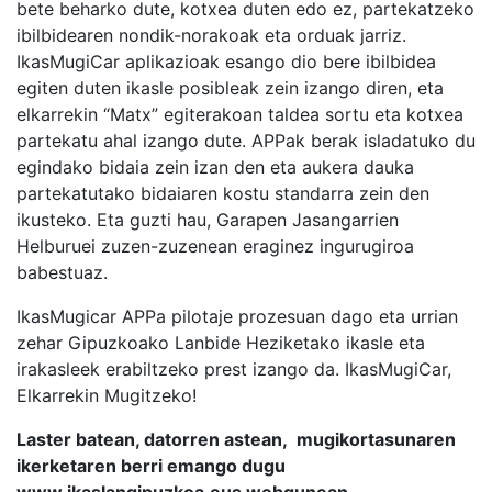
bete beharko dute, kotxea duten edo ez, partekatzeko
ibilbidearen nondik-norakoak eta orduak jarriz.
IkasMugiCar aplikazioak esango dio bere ibilbidea
egiten duten ikasle posibleak zein izango diren, eta
elkarrekin “Matx” egiterakoan taldea sortu eta kotxea
partekatu ahal izango dute. APPak berak isladatuko du
egindako bidaia zein izan den eta aukera dauka
partekatutako bidaiaren kostu standarra zein den
ikusteko. Eta guzti hau, Garapen Jasangarrien
Helburuei zuzen-zuzenean eraginez ingurugiroa
babestuaz.
IkasMugicar APPa pilotaje prozesuan dago eta urrian
zehar Gipuzkoako Lanbide Heziketako ikasle eta
irakasleek erabiltzeko prest izango da. IkasMugiCar,
Elkarrekin Mugitzeko!
Laster batean, datorren astean, mugikortasunaren
ikerketaren berri emango dugu