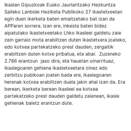
Ikaslan Gipuzkoak Eusko Jaurlaritzako Hezkuntza
Saileko Lanbide Heziketa Publikoko 27 ikastetxeetan
egin duen ikerketa baten emaitzetako bat izan da
APParen sorrera. Izan ere, inkesta baten bidez
aipatutako ikastetxeetako Lhko ikasleei galdetu zaie
zein garraio mota erabiltzen duten ikastetxera joateko,
edo kotxea partekatzeko prest dauden, zergaitik
erabiltzen duten kotxe pribatua, eta abar. Zuzeneko
2.786 erantzun jaso dira, eta hauetan oinarrituaz,
ikaslegoaren gehiena ikastetxeetara oinez edo
zerbitzu pubikoan joaten bada ere, ikaslegoaren
herenak kotxea erabiltzen duela jakin ahal izan da. Era
berean, ikerketa berean ikasleei ea kotxea
partekatzeko prest dauden galdetu zaienean, ikasle
gehienak baietz erantzun dute.