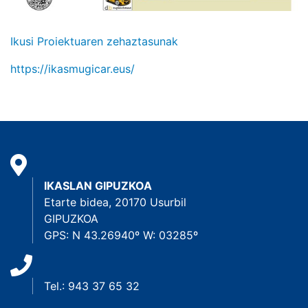
Ikusi Proiektuaren zehaztasunak
https://ikasmugicar.eus/
IKASLAN GIPUZKOA
Etarte bidea, 20170 Usurbil
GIPUZKOA
GPS: N 43.26940º W: 03285º
Tel.: 943 37 65 32