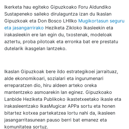
Ikerketa hau egiteko Gipuzkoako Foru Aldundiko
Sustapeneko saileko dirulaguntza izan du Ikaslan
Gipuzkoak eta Don Bosco LHIIko
Mugikortasun seguru
eta jasangarrirako
Heziketa Zikloko Ikasleekin eta
irakasleekin ere lan egin du, txostenak, modeloak
aztertu, proba pilotoak eta erronka bat ere prestatu
dutelarik ikasgelan lantzeko.
Ikaslan Gipuzkoak bere ildo estrategikoei jarraituaz,
alde ekonomikoari, sozialari eta ingurumenari
erreparatzen dio, hiru aldeen arteko oreka
mantentzeko asmoarekin lan eginez. Gipuzkoako
Lanbide Heziketa Publikoko ikastetxeetako ikasle eta
irakasleentzako IkasMugicar APPa sortu eta honen
bitartez kotxea partekatzea lortu nahi da, ikasleen
jasangarritasunean pauso berri bat emanez eta
komunitatea sortuz.