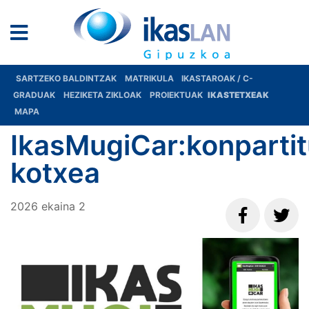
SARTZEKO BALDINTZAK
MATRIKULA
IKASTAROAK / C-
GRADUAK
HEZIKETA ZIKLOAK
PROIEKTUAK
IKASTETXEAK
MAPA
IkasMugiCar:konparti
kotxea
2026
ekaina
2