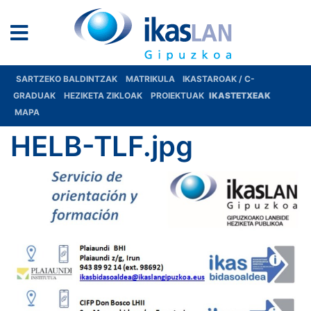
SARTZEKO BALDINTZAK
MATRIKULA
IKASTAROAK / C-
GRADUAK
HEZIKETA ZIKLOAK
PROIEKTUAK
IKASTETXEAK
MAPA
HELB-TLF.jpg