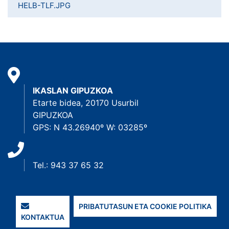
HELB-TLF.JPG
IKASLAN GIPUZKOA
Etarte bidea, 20170 Usurbil
GIPUZKOA
GPS: N 43.26940º W: 03285º
Tel.: 943 37 65 32
PRIBATUTASUN ETA COOKIE POLITIKA
KONTAKTUA