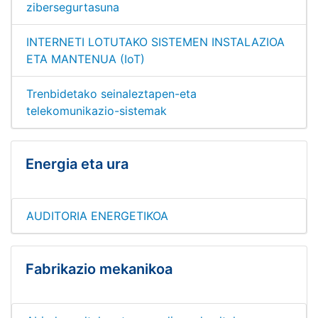
zibersegurtasuna
INTERNETI LOTUTAKO SISTEMEN INSTALAZIOA
ETA MANTENUA (IoT)
Trenbidetako seinaleztapen-eta
telekomunikazio-sistemak
Energia eta ura
AUDITORIA ENERGETIKOA
Fabrikazio mekanikoa