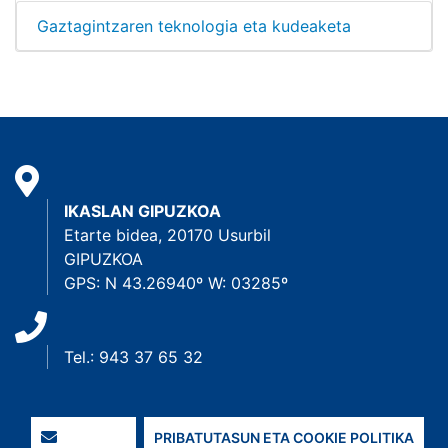
Gaztagintzaren teknologia eta kudeaketa
IKASLAN GIPUZKOA
Etarte bidea, 20170 Usurbil
GIPUZKOA
GPS: N 43.26940º W: 03285º
Tel.: 943 37 65 32
PRIBATUTASUN ETA COOKIE POLITIKA