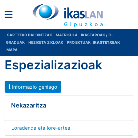
SARTZEKO BALDINTZAK
MATRIKULA
IKASTAROAK / C-
GRADUAK
HEZIKETA ZIKLOAK
PROIEKTUAK
IKASTETXEAK
MAPA
Espezializazioak
Informazio gehiago
Nekazaritza
Loradenda eta lore-artea