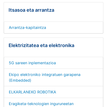
Itsasoa eta arrantza
Arrantza-kapitaintza
Elektrizitatea eta elektronika
5G sareen inplementazioa
Ekipo elektroniko integratuen garapena
(Embedded)
ELKARLANEKO ROBOTIKA
Eragiketa-teknologien inguruneetan