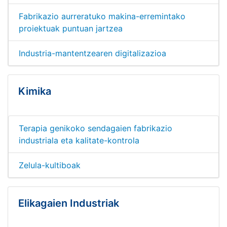
Fabrikazio aurreratuko makina-erremintako
proiektuak puntuan jartzea
Industria-mantentzearen digitalizazioa
Kimika
Terapia genikoko sendagaien fabrikazio
industriala eta kalitate-kontrola
Zelula-kultiboak
Elikagaien Industriak