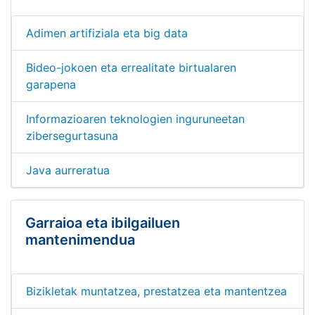
Adimen artifiziala eta big data
Bideo-jokoen eta errealitate birtualaren
garapena
Informazioaren teknologien inguruneetan
zibersegurtasuna
Java aurreratua
Garraioa eta ibilgailuen
mantenimendua
Bizikletak muntatzea, prestatzea eta mantentzea