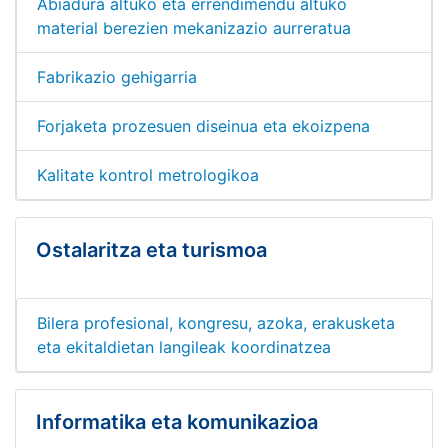
Abiadura altuko eta errendimendu altuko
material berezien mekanizazio aurreratua
Fabrikazio gehigarria
Forjaketa prozesuen diseinua eta ekoizpena
Kalitate kontrol metrologikoa
Ostalaritza eta turismoa
Bilera profesional, kongresu, azoka, erakusketa
eta ekitaldietan langileak koordinatzea
Informatika eta komunikazioa