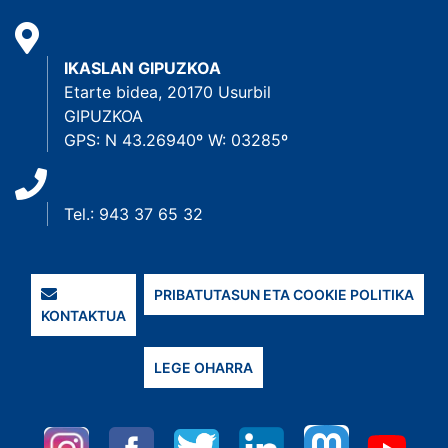
IKASLAN GIPUZKOA
Etarte bidea, 20170 Usurbil
GIPUZKOA
GPS: N 43.26940º W: 03285º
Tel.: 943 37 65 32
PRIBATUTASUN ETA COOKIE POLITIKA
KONTAKTUA
LEGE OHARRA