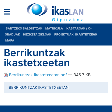
SARTZEKO BALDINTZAK
MATRIKULA
IKASTAROAK / C-
GRADUAK
HEZIKETA ZIKLOAK
PROIEKTUAK
IKASTETXEAK
MAPA
Berrikuntzak
ikastetxeetan
Berrikuntzak ikastetxeetan.pdf
— 345.7 KB
BERRIKUNTZAK IKASTETXEETAN