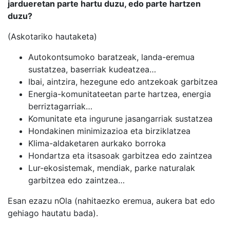
jardueretan parte hartu duzu, edo parte hartzen
duzu?
(Askotariko hautaketa)
Autokontsumoko baratzeak, landa-eremua
sustatzea, baserriak kudeatzea…
Ibai, aintzira, hezegune edo antzekoak garbitzea
Energia-komunitateetan parte hartzea, energia
berriztagarriak…
Komunitate eta ingurune jasangarriak sustatzea
Hondakinen minimizazioa eta birziklatzea
Klima-aldaketaren aurkako borroka
Hondartza eta itsasoak garbitzea edo zaintzea
Lur-ekosistemak, mendiak, parke naturalak
garbitzea edo zaintzea…
Esan ezazu nOla (nahitaezko eremua, aukera bat edo
gehiago hautatu bada).