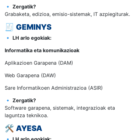
🔹
Zergatik?
Grabaketa, edizioa, emisio-sistemak, IT azpiegiturak.
🧾
GEMINYS
🔹
LH arlo egokiak:
Informatika eta komunikazioak
Aplikazioen Garapena (DAM)
Web Garapena (DAW)
Sare Informatikoen Administrazioa (ASIR)
🔹
Zergatik?
Software garapena, sistemak, integrazioak eta
laguntza teknikoa.
🛠️
AYESA
🔹
LH arlo egokiak: