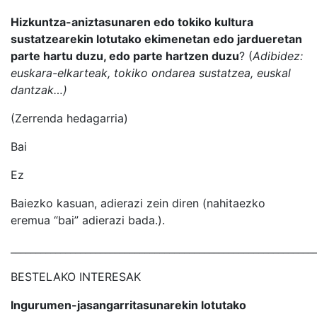
Hizkuntza-aniztasunaren edo tokiko kultura
sustatzearekin lotutako ekimenetan edo jardueretan
parte hartu duzu, edo parte hartzen duzu
? (
Adibidez:
euskara-elkarteak, tokiko ondarea sustatzea, euskal
dantzak…)
(Zerrenda hedagarria)
Bai
Ez
Baiezko kasuan, adierazi zein diren (nahitaezko
eremua “bai” adierazi bada.).
_____________________________________________________________
BESTELAKO INTERESAK
Ingurumen-jasangarritasunarekin lotutako