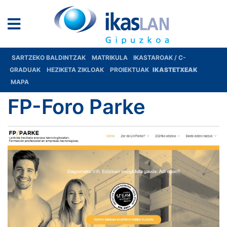
SARTZEKO BALDINTZAK
MATRIKULA
IKASTAROAK / C-
GRADUAK
HEZIKETA ZIKLOAK
PROIEKTUAK
IKASTETXEAK
MAPA
FP-Foro Parke