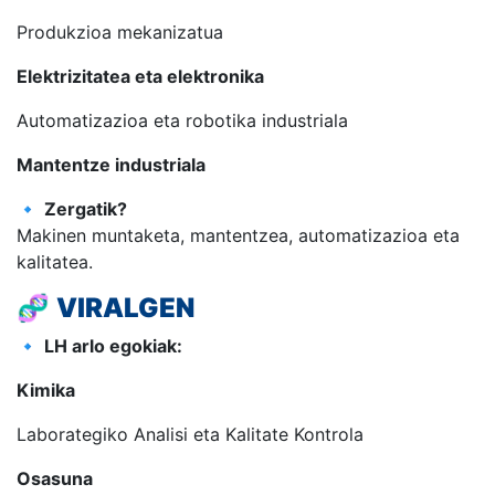
Produkzioa mekanizatua
Elektrizitatea eta elektronika
Automatizazioa eta robotika industriala
Mantentze industriala
🔹
Zergatik?
Makinen muntaketa, mantentzea, automatizazioa eta
kalitatea.
🧬
VIRALGEN
🔹
LH arlo egokiak:
Kimika
Laborategiko Analisi eta Kalitate Kontrola
Osasuna