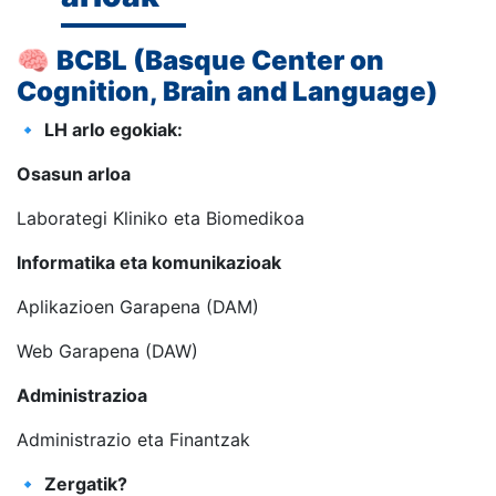
🧠
BCBL (Basque Center on
Cognition, Brain and Language)
🔹
LH arlo egokiak:
Osasun arloa
Laborategi Kliniko eta Biomedikoa
Informatika eta komunikazioak
Aplikazioen Garapena (DAM)
Web Garapena (DAW)
Administrazioa
Administrazio eta Finantzak
🔹
Zergatik?