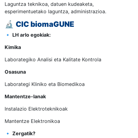
Laguntza teknikoa, datuen kudeaketa,
esperimentuetako laguntza, administrazioa.
🔬
CIC biomaGUNE
🔹
LH arlo egokiak:
Kimika
Laborategiko Analisi eta Kalitate Kontrola
Osasuna
Laborategi Kliniko eta Biomedikoa
Mantentze-lanak
Instalazio Elektroteknikoak
Mantentze Elektronikoa
🔹
Zergatik?