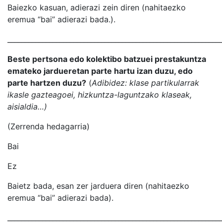
Baiezko kasuan, adierazi zein diren (nahitaezko
eremua “bai” adierazi bada.).
_____________________________________________________________
Beste pertsona edo kolektibo batzuei prestakuntza
emateko jardueretan parte hartu izan duzu, edo
parte hartzen duzu?
(
Adibidez: klase partikularrak
ikasle gazteagoei, hizkuntza-laguntzako klaseak,
aisialdia…)
(Zerrenda hedagarria)
Bai
Ez
Baietz bada, esan zer jarduera diren (nahitaezko
eremua “bai” adierazi bada).
_____________________________________________________________