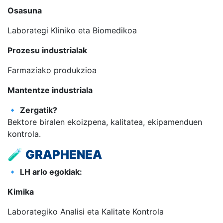
Osasuna
Laborategi Kliniko eta Biomedikoa
Prozesu industrialak
Farmaziako produkzioa
Mantentze industriala
🔹
Zergatik?
Bektore biralen ekoizpena, kalitatea, ekipamenduen
kontrola.
🧪
GRAPHENEA
🔹
LH arlo egokiak:
Kimika
Laborategiko Analisi eta Kalitate Kontrola