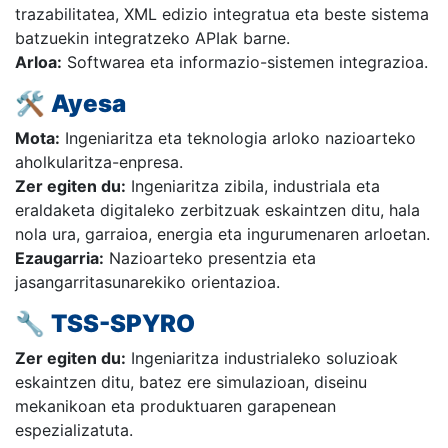
trazabilitatea, XML edizio integratua eta beste sistema
batzuekin integratzeko APIak barne.
Arloa:
Softwarea eta informazio-sistemen integrazioa.
🛠️
Ayesa
Mota:
Ingeniaritza eta teknologia arloko nazioarteko
aholkularitza-enpresa.
Zer egiten du:
Ingeniaritza zibila, industriala eta
eraldaketa digitaleko zerbitzuak eskaintzen ditu, hala
nola ura, garraioa, energia eta ingurumenaren arloetan.
Ezaugarria:
Nazioarteko presentzia eta
jasangarritasunarekiko orientazioa.
🔧
TSS-SPYRO
Zer egiten du:
Ingeniaritza industrialeko soluzioak
eskaintzen ditu, batez ere simulazioan, diseinu
mekanikoan eta produktuaren garapenean
espezializatuta.