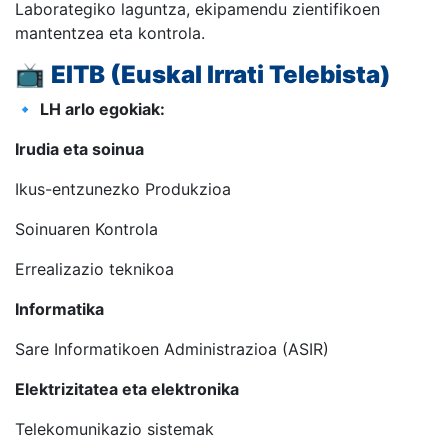
Laborategiko laguntza, ekipamendu zientifikoen
mantentzea eta kontrola.
📺
EITB (Euskal Irrati Telebista)
🔹
LH arlo egokiak:
Irudia eta soinua
Ikus-entzunezko Produkzioa
Soinuaren Kontrola
Errealizazio teknikoa
Informatika
Sare Informatikoen Administrazioa (ASIR)
Elektrizitatea eta elektronika
Telekomunikazio sistemak