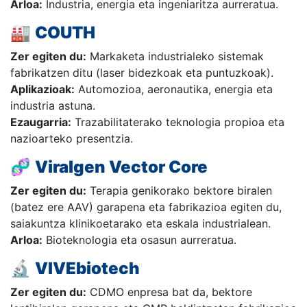
Arloa:
Industria, energia eta ingeniaritza aurreratua.
🏭
COUTH
Zer egiten du:
Markaketa industrialeko sistemak
fabrikatzen ditu (laser bidezkoak eta puntuzkoak).
Aplikazioak:
Automozioa, aeronautika, energia eta
industria astuna.
Ezaugarria:
Trazabilitaterako teknologia propioa eta
nazioarteko presentzia.
🧬
Viralgen Vector Core
Zer egiten du:
Terapia genikorako bektore biralen
(batez ere AAV) garapena eta fabrikazioa egiten du,
saiakuntza klinikoetarako eta eskala industrialean.
Arloa:
Bioteknologia eta osasun aurreratua.
🔬
VIVEbiotech
Zer egiten du:
CDMO enpresa bat da, bektore