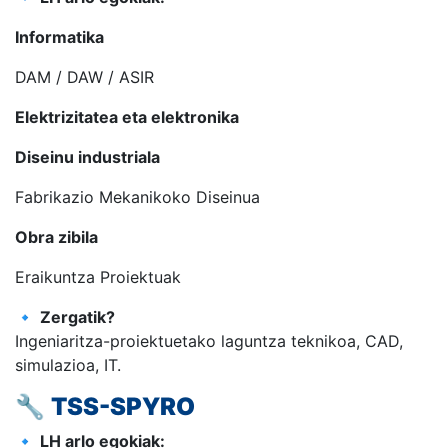
Informatika
DAM / DAW / ASIR
Elektrizitatea eta elektronika
Diseinu industriala
Fabrikazio Mekanikoko Diseinua
Obra zibila
Eraikuntza Proiektuak
🔹
Zergatik?
Ingeniaritza-proiektuetako laguntza teknikoa, CAD,
simulazioa, IT.
🔧
TSS-SPYRO
🔹
LH arlo egokiak: