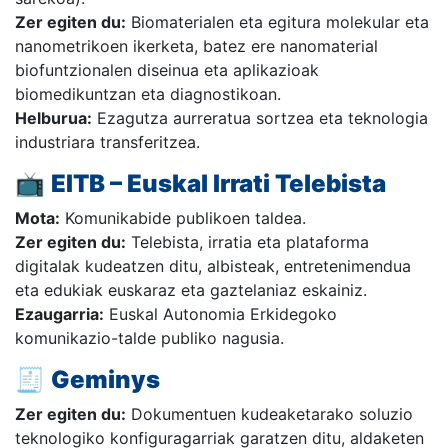
Zer egiten du:
Biomaterialen eta egitura molekular eta
nanometrikoen ikerketa, batez ere nanomaterial
biofuntzionalen diseinua eta aplikazioak
biomedikuntzan eta diagnostikoan.
Helburua:
Ezagutza aurreratua sortzea eta teknologia
industriara transferitzea.
📺
EITB – Euskal Irrati Telebista
Mota:
Komunikabide publikoen taldea.
Zer egiten du:
Telebista, irratia eta plataforma
digitalak kudeatzen ditu, albisteak, entretenimendua
eta edukiak euskaraz eta gaztelaniaz eskainiz.
Ezaugarria:
Euskal Autonomia Erkidegoko
komunikazio-talde publiko nagusia.
🧾
Geminys
Zer egiten du:
Dokumentuen kudeaketarako soluzio
teknologiko konfiguragarriak garatzen ditu, aldaketen