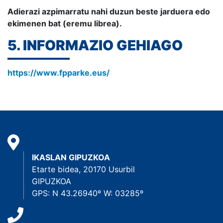
Adierazi azpimarratu nahi duzun beste jarduera edo
ekimenen bat (eremu librea).
5. INFORMAZIO GEHIAGO
https://www.fpparke.eus/
IKASLAN GIPUZKOA
Etarte bidea, 20170 Usurbil
GIPUZKOA
GPS: N 43.26940º W: 03285º