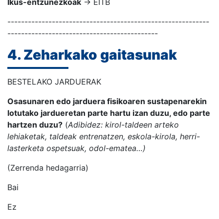
Ikus-entzunezkoak
→ EITB
-----------------------------------------------------------
--------------------------------------------
4. Zeharkako gaitasunak
BESTELAKO JARDUERAK
Osasunaren edo jarduera fisikoaren sustapenarekin
lotutako jardueretan parte hartu izan duzu, edo parte
hartzen duzu?
(
Adibidez: kirol-taldeen arteko
lehiaketak, taldeak entrenatzen, eskola-kirola, herri-
lasterketa ospetsuak, odol-ematea…)
(Zerrenda hedagarria)
Bai
Ez