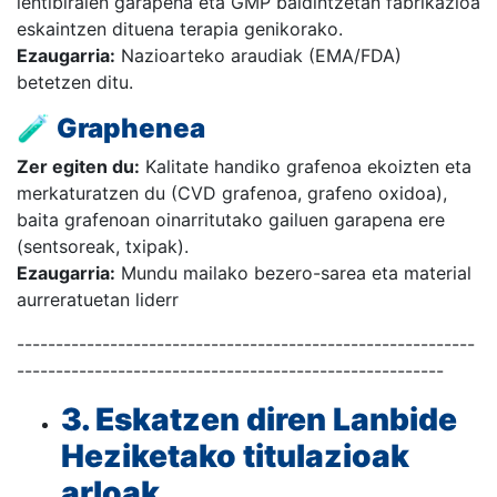
lentibiralen garapena eta GMP baldintzetan fabrikazioa
eskaintzen dituena terapia genikorako.
Ezaugarria:
Nazioarteko araudiak (EMA/FDA)
betetzen ditu.
🧪
Graphenea
Zer egiten du:
Kalitate handiko grafenoa ekoizten eta
merkaturatzen du (CVD grafenoa, grafeno oxidoa),
baita grafenoan oinarritutako gailuen garapena ere
(sentsoreak, txipak).
Ezaugarria:
Mundu mailako bezero-sarea eta material
aurreratuetan liderr
-----------------------------------------------------------
-------------------------------------------------------
3. Eskatzen diren Lanbide
Heziketako titulazioak
arloak