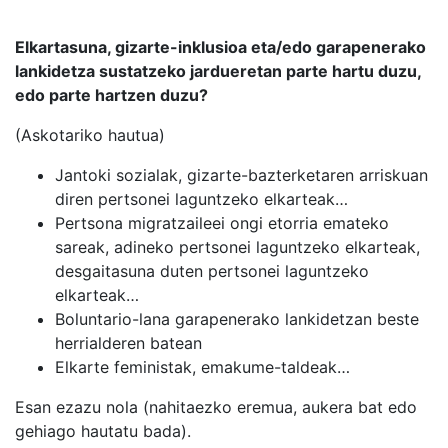
Elkartasuna, gizarte-inklusioa eta/edo garapenerako
lankidetza sustatzeko jardueretan parte hartu duzu,
edo parte hartzen duzu?
(Askotariko hautua)
Jantoki sozialak, gizarte-bazterketaren arriskuan
diren pertsonei laguntzeko elkarteak…
Pertsona migratzaileei ongi etorria emateko
sareak, adineko pertsonei laguntzeko elkarteak,
desgaitasuna duten pertsonei laguntzeko
elkarteak…
Boluntario-lana garapenerako lankidetzan beste
herrialderen batean
Elkarte feministak, emakume-taldeak…
Esan ezazu nola (nahitaezko eremua, aukera bat edo
gehiago hautatu bada).