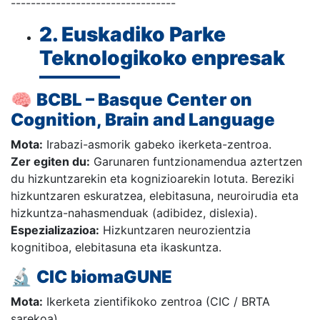
---------------------------------
2. Euskadiko Parke
Teknologikoko enpresak
🧠
BCBL – Basque Center on
Cognition, Brain and Language
Mota:
Irabazi-asmorik gabeko ikerketa-zentroa.
Zer egiten du:
Garunaren funtzionamendua aztertzen
du hizkuntzarekin eta kognizioarekin lotuta. Bereziki
hizkuntzaren eskuratzea, elebitasuna, neuroirudia eta
hizkuntza-nahasmenduak (adibidez, dislexia).
Espezializazioa:
Hizkuntzaren neurozientzia
kognitiboa, elebitasuna eta ikaskuntza.
🔬
CIC biomaGUNE
Mota:
Ikerketa zientifikoko zentroa (CIC / BRTA
sarekoa).