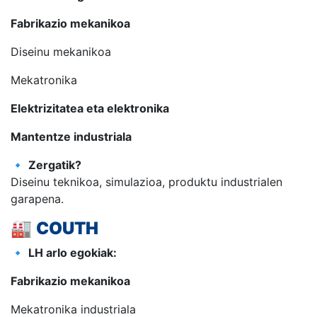
Fabrikazio mekanikoa
Diseinu mekanikoa
Mekatronika
Elektrizitatea eta elektronika
Mantentze industriala
🔹
Zergatik?
Diseinu teknikoa, simulazioa, produktu industrialen
garapena.
🏭
COUTH
🔹
LH arlo egokiak:
Fabrikazio mekanikoa
Mekatronika industriala