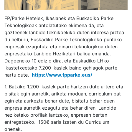
FP/Parke Hetelek, Ikaslanek eta
Euskadiko Parke
Teknologikoak
antolatutako ekimena da, eta
gazteenek lanbide teknikoekiko duten interesa piztea
du helburu,
Euskadiko Parke Teknologikoko
puntako
enpresak ezagututa eta oinarri teknologikoa duten
enpresetako Lanbide Heziketari balioa emanda.
Dagoeneko 10 edizio dira, eta Euskadiko LHko
ikastetxeetako 7.200 ikaslek baino gehiagok parte
hartu dute.
https://www.fpparke.eus/
1. Batxiko 1.200 ikaslek parte hartzen dute urtero eta
bisitak egin aurretik, ariketa moduan, curriculum bat
egin eta aurkeztu behar dute, bisitatu behar duen
enpresa aurretik ezagutu eta behar diren Lanbide
heziketako profilak lantzeko, enpresan bertan
entregatzeko. 150€ saria izaten du Curriculum
onenak.