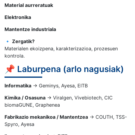
Material aurreratuak
Elektronika
Mantentze industriala
🔹
Zergatik?
Materialen ekoizpena, karakterizazioa, prozesuen
kontrola.
📌 Laburpena (arlo nagusiak)
Informatika
→ Geminys, Ayesa, EITB
Kimika / Osasuna
→ Viralgen, Vivebiotech, CIC
biomaGUNE, Graphenea
Fabrikazio mekanikoa / Mantentzea
→ COUTH, TSS-
Spyro, Ayesa