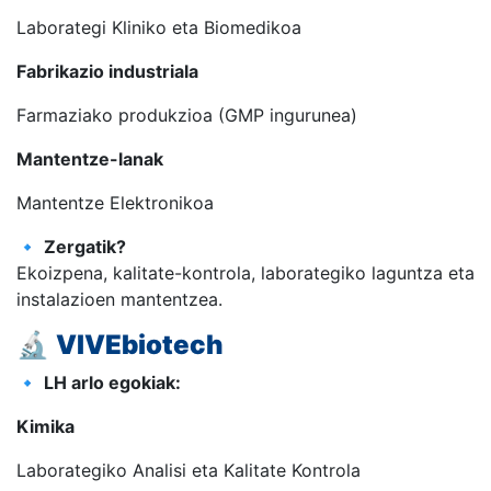
Laborategi Kliniko eta Biomedikoa
Fabrikazio industriala
Farmaziako produkzioa (GMP ingurunea)
Mantentze-lanak
Mantentze Elektronikoa
🔹
Zergatik?
Ekoizpena, kalitate-kontrola, laborategiko laguntza eta
instalazioen mantentzea.
🔬
VIVEbiotech
🔹
LH arlo egokiak:
Kimika
Laborategiko Analisi eta Kalitate Kontrola