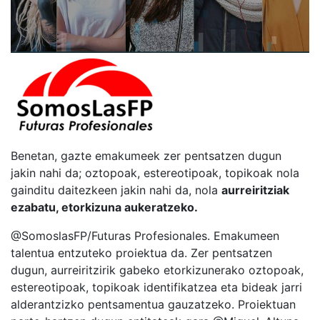
Benetan, gazte emakumeek zer pentsatzen dugun
jakin nahi da; oztopoak, estereotipoak, topikoak nola
gainditu daitezkeen jakin nahi da, nola
aurreiritziak
ezabatu, etorkizuna aukeratzeko.
@SomoslasFP/Futuras Profesionales. Emakumeen
talentua entzuteko proiektua da. Zer pentsatzen
dugun, aurreiritzirik gabeko etorkizunerako oztopoak,
estereotipoak, topikoak identifikatzea eta bideak jarri
alderantzizko pentsamentua gauzatzeko. Proiektuan