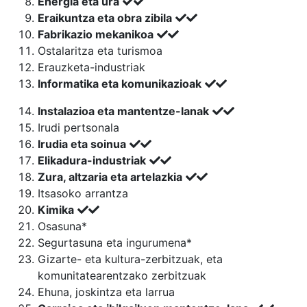
Energia eta ura
Eraikuntza eta obra zibila
Fabrikazio mekanikoa
Ostalaritza eta turismoa
Erauzketa-industriak
Informatika eta komunikazioak
Instalazioa eta mantentze-lanak
Irudi pertsonala
Irudia eta soinua
Elikadura-industriak
Zura, altzaria eta artelazkia
Itsasoko arrantza
Kimika
Osasuna*
Segurtasuna eta ingurumena*
Gizarte- eta kultura-zerbitzuak, eta
komunitatearentzako zerbitzuak
Ehuna, joskintza eta larrua