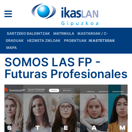
SARTZEKO BALDINTZAK
MATRIKULA
IKASTAROAK / C-
GRADUAK
HEZIKETA ZIKLOAK
PROIEKTUAK
IKASTETXEAK
MAPA
SOMOS LAS FP -
Futuras Profesionales