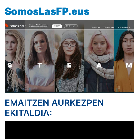
SomosLasFP.eus
EMAITZEN AURKEZPEN
EKITALDIA: