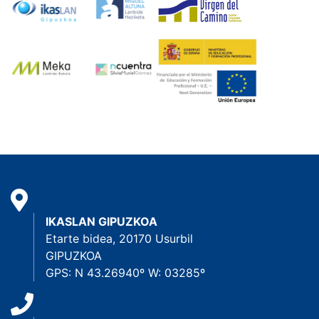
IKASLAN GIPUZKOA
Etarte bidea, 20170 Usurbil
GIPUZKOA
GPS: N 43.26940º W: 03285º