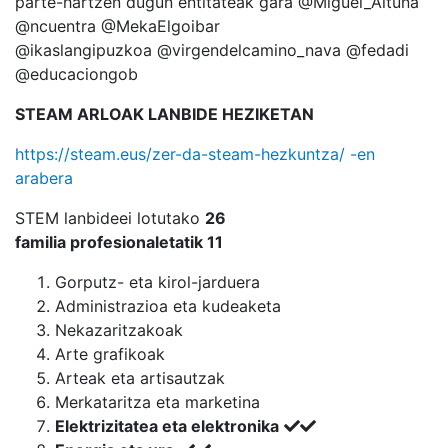
parte-hartzen dugun entitateak gara @Miguel_Altuna
@ncuentra @MekaElgoibar
@ikaslangipuzkoa @virgendelcamino_nava @fedadi
@educaciongob
STEAM ARLOAK LANBIDE HEZIKETAN
https://steam.eus/zer-da-steam-hezkuntza/ -en
arabera
STEM lanbideei lotutako
26
familia
profesionaletatik
11
Gorputz- eta kirol-jarduera
Administrazioa eta kudeaketa
Nekazaritzakoak
Arte grafikoak
Arteak eta artisautzak
Merkataritza eta marketina
Elektrizitatea eta elektronika