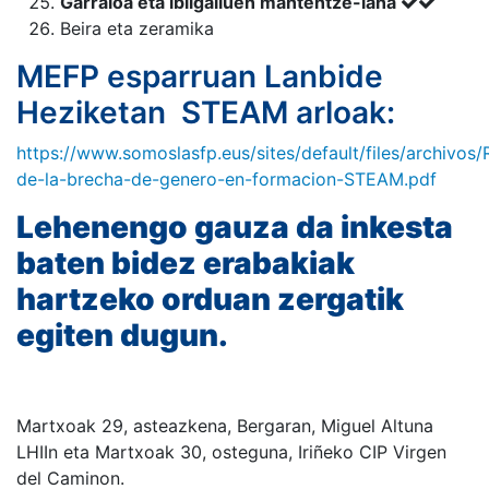
Garraioa eta ibilgailuen mantentze-lana
Beira eta zeramika
MEFP esparruan Lanbide
Heziketan STEAM arloak:
https://www.somoslasfp.eus/sites/default/files/archivos/
de-la-brecha-de-genero-en-formacion-STEAM.pdf
Lehenengo gauza da inkesta
baten bidez erabakiak
hartzeko orduan zergatik
egiten dugun.
Martxoak 29, asteazkena, Bergaran, Miguel Altuna
LHIIn eta Martxoak 30, osteguna, Iriñeko CIP Virgen
del Caminon
.