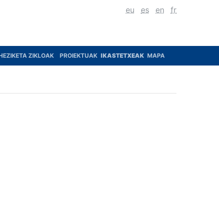
eu
es
en
fr
HEZIKETA ZIKLOAK
PROIEKTUAK
IKASTETXEAK
MAPA