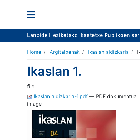
Lanbide Heziketako Ikastetxe Publikoen sa
Home
Argitalpenak
Ikaslan aldizkaria
I
Ikaslan 1.
file
Ikaslan aldizkaria-1.pdf
— PDF dokumentua, 
image