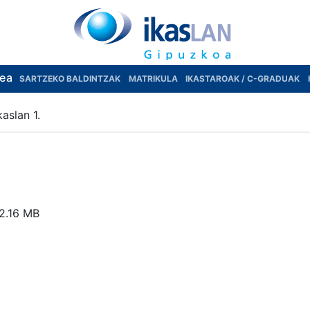
rea
SARTZEKO BALDINTZAK
MATRIKULA
IKASTAROAK / C-GRADUAK
kaslan 1.
2.16 MB