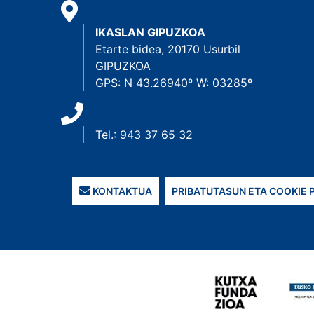
IKASLAN GIPUZKOA
Etarte bidea, 20170 Usurbil
GIPUZKOA
GPS: N 43.26940º W: 03285º
Tel.: 943 37 65 32
KONTAKTUA
PRIBATUTASUN ETA COOKIE 