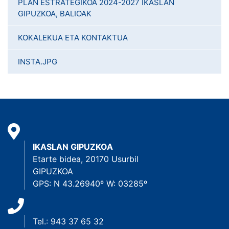
PLAN ESTRATEGIKOA 2024-2027 IKASLAN
GIPUZKOA, BALIOAK
KOKALEKUA ETA KONTAKTUA
INSTA.JPG
IKASLAN GIPUZKOA
Etarte bidea, 20170 Usurbil
GIPUZKOA
GPS: N 43.26940º W: 03285º
Tel.: 943 37 65 32