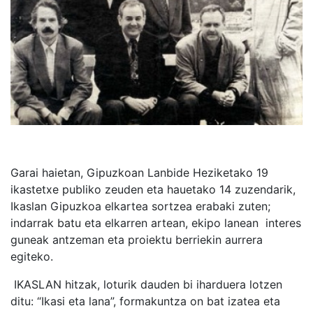
Garai haietan, Gipuzkoan Lanbide Heziketako 19
ikastetxe publiko zeuden eta hauetako 14 zuzendarik,
Ikaslan Gipuzkoa elkartea sortzea erabaki zuten;
indarrak batu eta elkarren artean, ekipo lanean interes
guneak antzeman eta proiektu berriekin aurrera
egiteko.
IKASLAN hitzak, loturik dauden bi iharduera lotzen
ditu: “Ikasi eta lana”, formakuntza on bat izatea eta