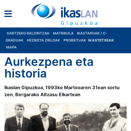
SARTZEKO BALDINTZAK
MATRIKULA
IKASTAROAK / C-
GRADUAK
HEZIKETA ZIKLOAK
PROIEKTUAK
IKASTETXEAK
MAPA
Aurkezpena eta
historia
Ikaslan Gipuzkoa, 1993ko Martxoaren 31ean sortu
zen
,
Bergarako Altzasu Elkartean