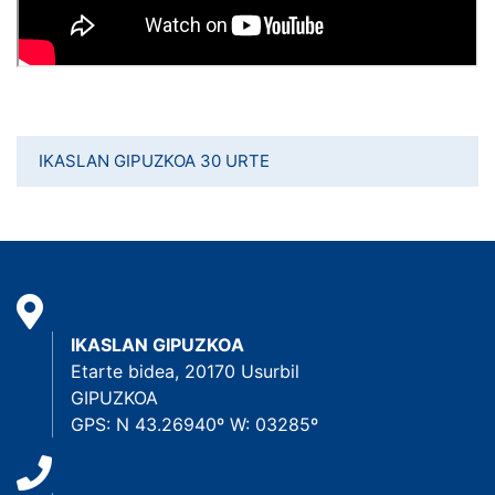
IKASLAN GIPUZKOA 30 URTE
IKASLAN GIPUZKOA
Etarte bidea, 20170 Usurbil
GIPUZKOA
GPS: N 43.26940º W: 03285º