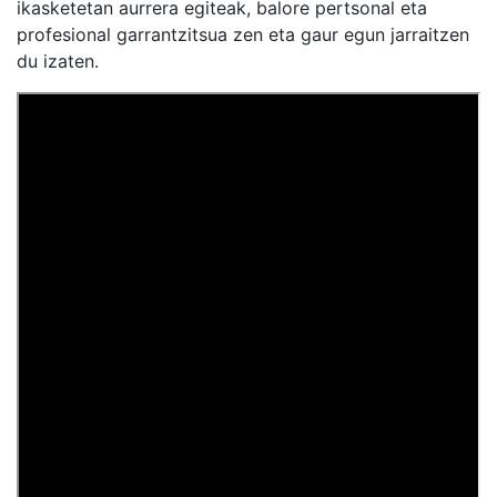
ikasketetan aurrera egiteak, balore pertsonal eta
profesional garrantzitsua zen eta gaur egun jarraitzen
du izaten.