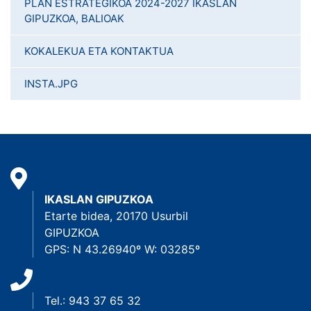
PLAN ESTRATEGIKOA 2024-2027 IKASLAN
GIPUZKOA, BALIOAK
KOKALEKUA ETA KONTAKTUA
INSTA.JPG
IKASLAN GIPUZKOA
Etarte bidea, 20170 Usurbil
GIPUZKOA
GPS: N 43.26940º W: 03285º
Tel.: 943 37 65 32