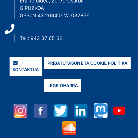
Etarte bidea, 20170 Usurbil
GIPUZKOA
GPS: N 43.26940º W: 03285º
Tel.: 943 37 65 32
PRIBATUTASUN ETA COOKIE POLITIKA
KONTAKTUA
LEGE OHARRA