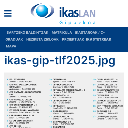
SARTZEKO BALDINTZAK
MATRIKULA
IKASTAROAK / C-
GRADUAK
HEZIKETA ZIKLOAK
PROIEKTUAK
IKASTETXEAK
MAPA
ikas-gip-tlf2025.jpg