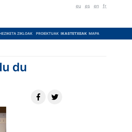
eu
es
en
fr
HEZIKETA ZIKLOAK
PROIEKTUAK
IKASTETXEAK
MAPA
du du