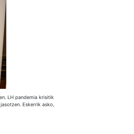
en. LH pandemia krisitik
jasotzen. Eskerrik asko,