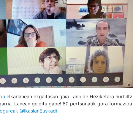
koa
elkarlanean ezgaitasun gaia Lanbide Heziketara hurbiltz
arria. Lanean gelditu gabe! 80 pertsonatik gora formazioa 
ogureak
@IkaslanEuskadi