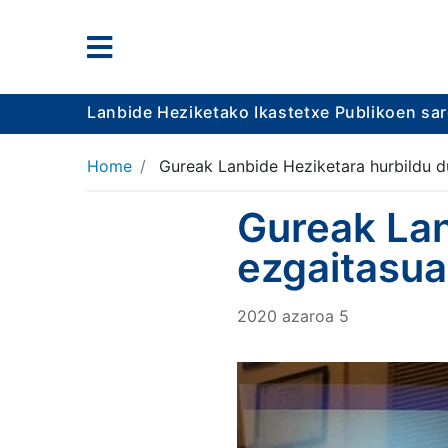
Lanbide Heziketako Ikastetxe Publikoen sa
Home
Gureak Lanbide Heziketara hurbildu d
Gureak Lan
ezgaitasu
2020
azaroa
5