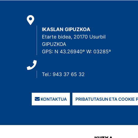
IKASLAN GIPUZKOA
Etarte bidea, 20170 Usurbil
GIPUZKOA
GPS: N 43.26940º W: 03285º
Tel.: 943 37 65 32
KONTAKTUA
PRIBATUTASUN ETA COOKIE 