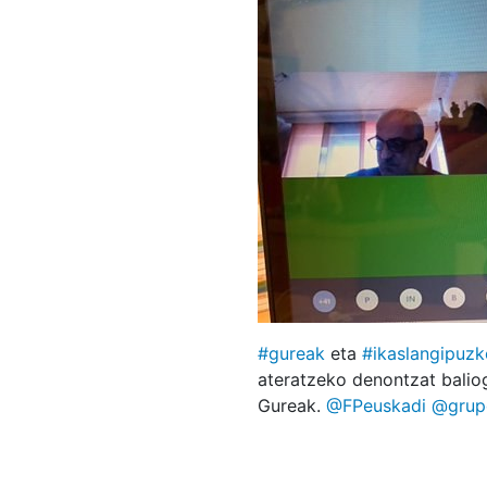
#gureak
eta
#ikaslangipuz
ateratzeko denontzat baliog
Gureak.
@FPeuskadi
@grup