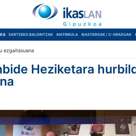
rea
SARTZEKO BALDINTZAK
MATRIKULA
IKASTAROAK / C-GRADUAK
u ezgaitasuana
bide Heziketara hurbil
ana