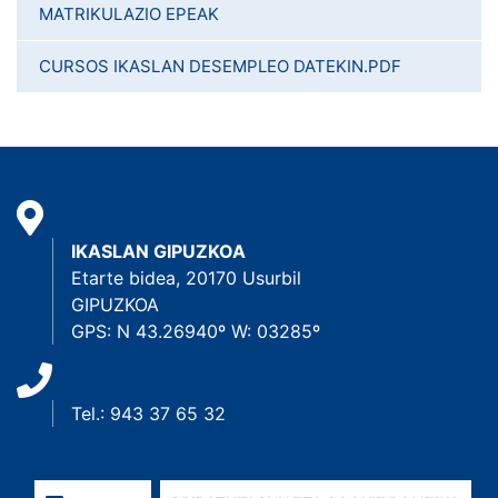
MATRIKULAZIO EPEAK
CURSOS IKASLAN DESEMPLEO DATEKIN.PDF
IKASLAN GIPUZKOA
Etarte bidea, 20170 Usurbil
GIPUZKOA
GPS: N 43.26940º W: 03285º
Tel.: 943 37 65 32