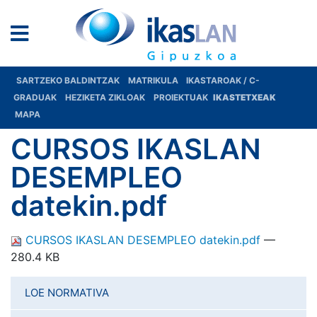
SARTZEKO BALDINTZAK
MATRIKULA
IKASTAROAK / C-
GRADUAK
HEZIKETA ZIKLOAK
PROIEKTUAK
IKASTETXEAK
MAPA
CURSOS IKASLAN
DESEMPLEO
datekin.pdf
CURSOS IKASLAN DESEMPLEO datekin.pdf
—
280.4 KB
LOE NORMATIVA