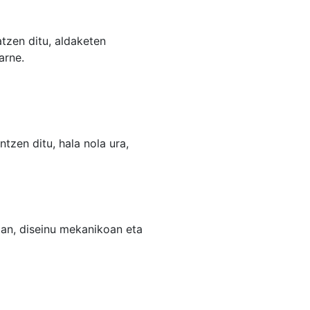
zen ditu, aldaketen
arne.
ntzen ditu, hala nola ura,
ioan, diseinu mekanikoan eta