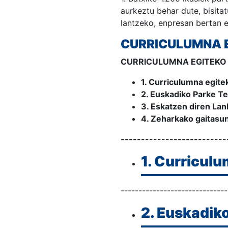
aurkeztu behar dute, bisita
lantzeko, enpresan bertan 
CURRICULUMNA E
CURRICULUMNA EGITEKO
1. Curriculumna egitek
2. Euskadiko Parke T
3. Eskatzen diren Lan
4. Zeharkako gaitasu
--------------------------
1. Curriculu
------------------------------
2. Euskadik