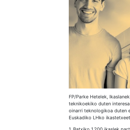
FP/Parke Hetelek, Ikaslane
teknikoekiko duten interesa
oinarri teknologikoa duten
Euskadiko LHko ikastetxeet
1. Batxiko 1.200 ikaslek par