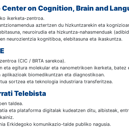
 Center on Cognition, Brain and Lan
ko ikerketa-zentroa.
ntzionamendua aztertzen du hizkuntzarekin eta kognizioare
ebitasuna, neuroirudia eta hizkuntza-nahasmenduak (adibide
n neurozientzia kognitiboa, elebitasuna eta ikaskuntza.
NE
 zentroa (CIC / BRTA sarekoa).
n eta egitura molekular eta nanometrikoen ikerketa, batez 
a aplikazioak biomedikuntzan eta diagnostikoan.
ua sortzea eta teknologia industriara transferitzea.
rrati Telebista
en taldea.
ratia eta plataforma digitalak kudeatzen ditu, albisteak, e
kainiz.
ia Erkidegoko komunikazio-talde publiko nagusia.