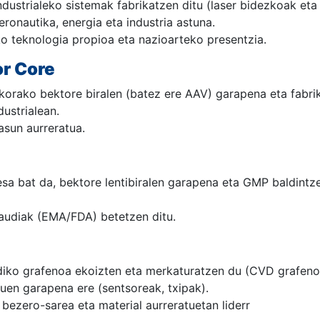
dustrialeko sistemak fabrikatzen ditu (laser bidezkoak eta
onautika, energia eta industria astuna.
ko teknologia propioa eta nazioarteko presentzia.
or Core
korako bektore biralen (batez ere AAV) garapena eta fabrik
dustrialean.
asun aurreratua.
 bat da, bektore lentibiralen garapena eta GMP baldintze
audiak (EMA/FDA) betetzen ditu.
diko grafenoa ekoizten eta merkaturatzen du (CVD grafenoa
luen garapena ere (sentsoreak, txipak).
ezero-sarea eta material aurreratuetan liderr