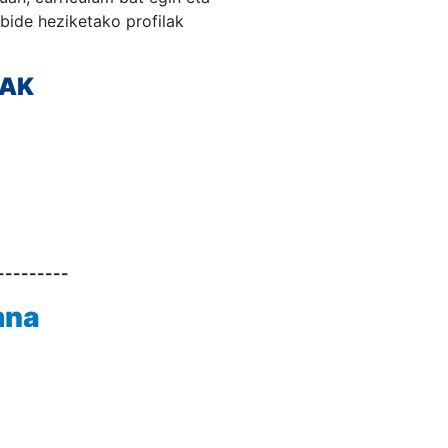
bide heziketako profilak
EAK
---------
mna