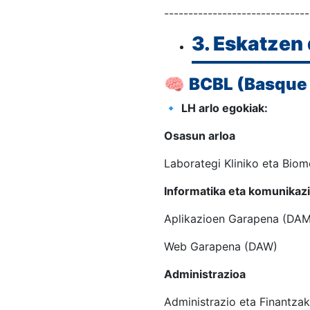
------------------------------
3. Eskatzen 
🧠
BCBL (Basque 
🔹
LH arlo egokiak:
Osasun arloa
Laborategi Kliniko eta Bio
Informatika eta komunikaz
Aplikazioen Garapena (DAM
Web Garapena (DAW)
Administrazioa
Administrazio eta Finantzak