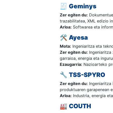
🧾
Geminys
Zer egiten du:
Dokumentuen 
trazabilitatea, XML edizio 
Arloa:
Softwarea eta inform
🛠️
Ayesa
Mota:
Ingeniaritza eta tekn
Zer egiten du:
Ingeniaritza 
garraioa, energia eta ingur
Ezaugarria:
Nazioarteko pre
🔧
TSS-SPYRO
Zer egiten du:
Ingeniaritza 
produktuaren garapenean es
Arloa:
Industria, energia eta
🏭
COUTH