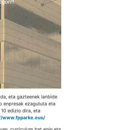
da, eta gazteenek lanbide
o enpresak ezagututa eta
0 edizio dira, eta
://www.fpparke.eus/
duan, curriculum bat egin eta