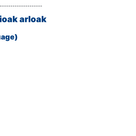
--------------------
ioak arloak
uage)