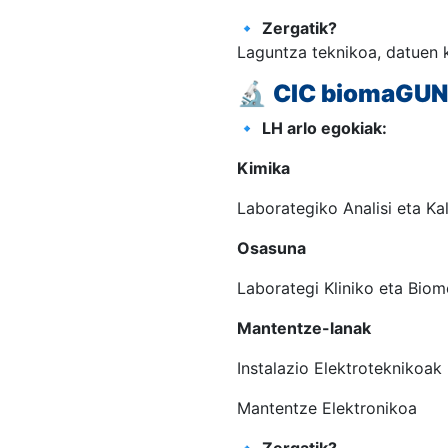
🔹
Zergatik?
Laguntza teknikoa, datuen 
🔬
CIC biomaGU
🔹
LH arlo egokiak:
Kimika
Laborategiko Analisi eta Kal
Osasuna
Laborategi Kliniko eta Bio
Mantentze-lanak
Instalazio Elektroteknikoak
Mantentze Elektronikoa