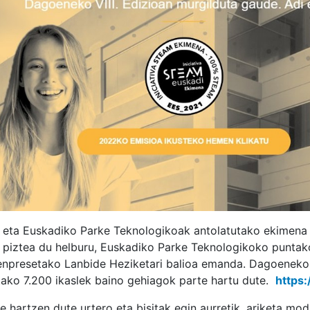
k eta
Euskadiko Parke Teknologikoak
antolatutako ekimena 
 piztea du helburu,
Euskadiko Parke Teknologikoko
puntak
 enpresetako Lanbide Heziketari balioa emanda. Dagoeneko 1
ako 7.200 ikaslek baino gehiagok parte hartu dute.
https
te hartzen dute urtero eta bisitak egin aurretik, ariketa mo