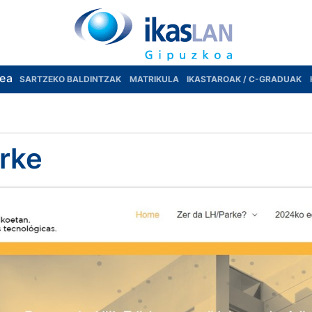
rea
SARTZEKO BALDINTZAK
MATRIKULA
IKASTAROAK / C-GRADUAK
rke