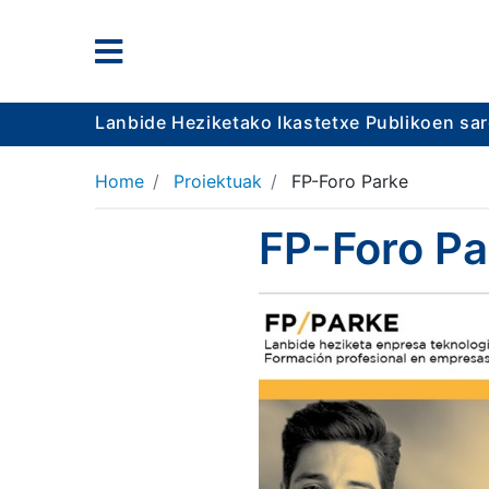
Lanbide Heziketako Ikastetxe Publikoen sa
Home
Proiektuak
FP-Foro Parke
FP-Foro Pa