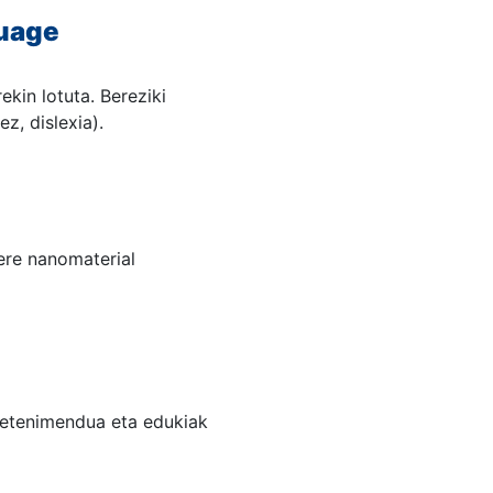
guage
kin lotuta. Bereziki
z, dislexia).
ere nanomaterial
ntretenimendua eta edukiak