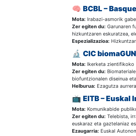
🧠
BCBL – Basque
Mota:
Irabazi-asmorik gabe
Zer egiten du:
Garunaren fu
hizkuntzaren eskuratzea, el
Espezializazioa:
Hizkuntzare
🔬
CIC biomaGU
Mota:
Ikerketa zientifikoko
Zer egiten du:
Biomateriale
biofuntzionalen diseinua et
Helburua:
Ezagutza aurrerat
📺
EITB – Euskal I
Mota:
Komunikabide publiko
Zer egiten du:
Telebista, ir
euskaraz eta gaztelaniaz es
Ezaugarria:
Euskal Autonom