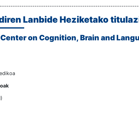
----------------------------------------------------------------
diren Lanbide Heziketako titulaz
Center on Cognition, Brain and Lang
medikoa
ioak
)