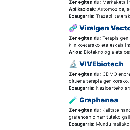
Zer egiten du:
Markaketa in
Aplikazioak:
Automozioa, aer
Ezaugarria:
Trazabilitatera
🧬
Viralgen Vect
Zer egiten du:
Terapia geni
klinikoetarako eta eskala in
Arloa:
Bioteknologia eta os
🔬
VIVEbiotech
Zer egiten du:
CDMO enpresa
dituena terapia genikorako.
Ezaugarria:
Nazioarteko ar
🧪
Graphenea
Zer egiten du:
Kalitate han
grafenoan oinarritutako gai
Ezaugarria:
Mundu mailako b