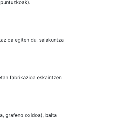
 puntuzkoak).
azioa egiten du, saiakuntza
tan fabrikazioa eskaintzen
, grafeno oxidoa), baita