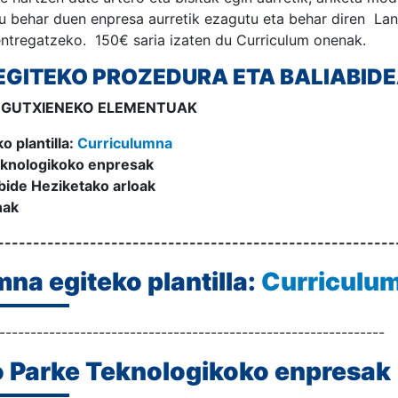
tu behar duen enpresa aurretik ezagutu eta behar diren Lan
entregatzeko. 150€ saria izaten du Curriculum onenak.
GITEKO PROZEDURA ETA BALIABID
 GUTXIENEKO ELEMENTUAK
o plantilla:
Curriculumna
eknologikoko enpresak
bide Heziketako arloak
nak
--------------------------------------------------------
mna egiteko plantilla:
Curriculu
--------------------------------------------------------------
o Parke Teknologikoko enpresak