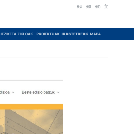
eu
es
en
fr
HEZIKETA ZIKLOAK
PROIEKTUAK
IKASTETXEAK
MAPA