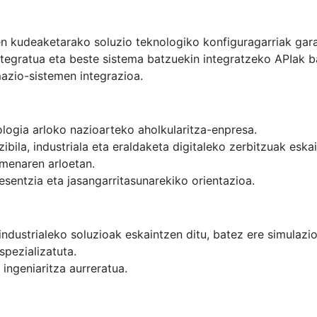
kudeaketarako soluzio teknologiko konfiguragarriak garat
integratua eta beste sistema batzuekin integratzeko APIak b
azio-sistemen integrazioa.
ologia arloko nazioarteko aholkularitza-enpresa.
zibila, industriala eta eraldaketa digitaleko zerbitzuak eskai
umenaren arloetan.
sentzia eta jasangarritasunarekiko orientazioa.
industrialeko soluzioak eskaintzen ditu, batez ere simulaz
pezializatuta.
 ingeniaritza aurreratua.