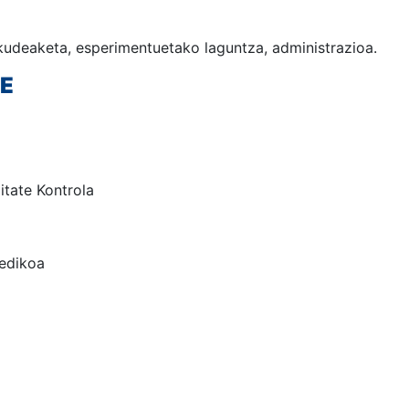
kudeaketa, esperimentuetako laguntza, administrazioa.
NE
itate Kontrola
medikoa