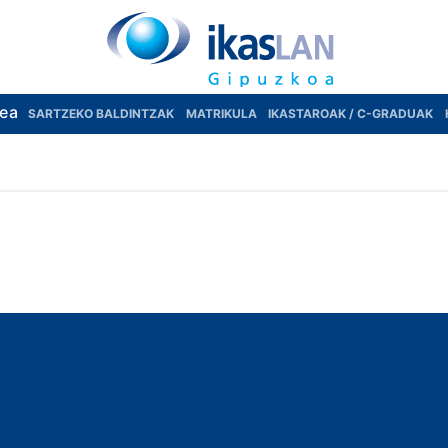
rea
SARTZEKO BALDINTZAK
MATRIKULA
IKASTAROAK / C-GRADUAK