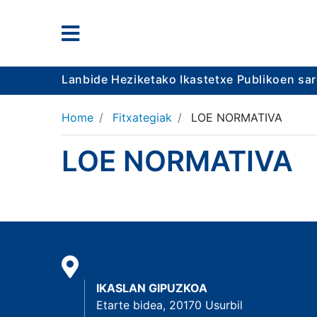
Lanbide Heziketako Ikastetxe Publikoen sa
Home
Fitxategiak
LOE NORMATIVA
LOE NORMATIVA
IKASLAN GIPUZKOA
Etarte bidea, 20170 Usurbil