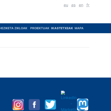
eu
es
en
fr
HEZIKETA ZIKLOAK
PROIEKTUAK
IKASTETXEAK
MAPA