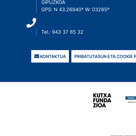
GIPUZKOA
GPS: N 43.26940º W: 03285º
Tel.: 943 37 65 32
KONTAKTUA
PRIBATUTASUN ETA COOKIE 