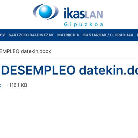
rea
SARTZEKO BALDINTZAK
MATRIKULA
IKASTAROAK / C-GRADUAK
MPLEO datekin.docx
DESEMPLEO datekin.d
x
— 116.1 KB