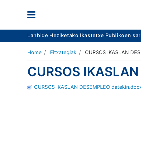
Lanbide Heziketako Ikastetxe Publikoen sa
Home
Fitxategiak
CURSOS IKASLAN DESE
CURSOS IKASLAN 
CURSOS IKASLAN DESEMPLEO datekin.doc