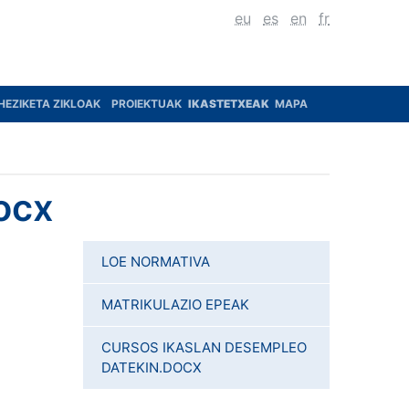
eu
es
en
fr
HEZIKETA ZIKLOAK
PROIEKTUAK
IKASTETXEAK
MAPA
ocx
LOE NORMATIVA
MATRIKULAZIO EPEAK
CURSOS IKASLAN DESEMPLEO
DATEKIN.DOCX