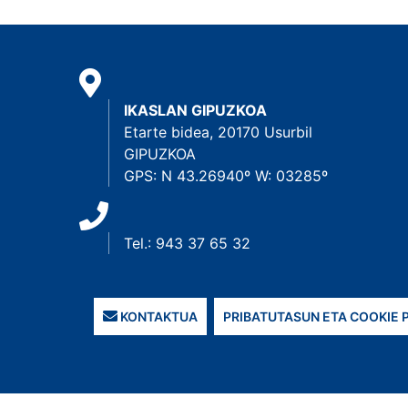
IKASLAN GIPUZKOA
Etarte bidea, 20170 Usurbil
GIPUZKOA
GPS: N 43.26940º W: 03285º
Tel.: 943 37 65 32
KONTAKTUA
PRIBATUTASUN ETA COOKIE 